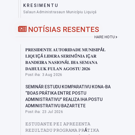
KRESIMENTU
Salaun Administrasaun Municípiu Liquiçá
NOTÍSIAS RESENTES
HARE HOTU
𝐏𝐑𝐄𝐒𝐈𝐃𝐄𝐍𝐓𝐄 𝐀𝐔𝐓𝐎𝐑𝐈𝐃𝐀𝐃𝐄 𝐌𝐔𝐍𝐈𝐒𝐈𝐏Á𝐋
𝐋𝐈𝐐𝐔𝐈ÇÁ 𝐋𝐈𝐃𝐄𝐑𝐀 𝐒𝐄𝐑𝐈𝐌Ó𝐍𝐈𝐀 𝐈Ç𝐀𝐑
𝐁𝐀𝐍𝐃𝐄𝐈𝐑𝐀 𝐍𝐀𝐒𝐈𝐎𝐍Á𝐋 𝐈𝐇𝐀 𝐒𝐄𝐌𝐀𝐍𝐀
𝐃𝐀𝐇𝐔𝐋𝐔𝐊 𝐅𝐔𝐋𝐀𝐍 𝐀𝐆𝐎𝐒𝐓𝐔 𝟐𝟎𝟐𝟔
Post iha: 3 Aug 2026
SEMINÁR ESTUDU KOMPARATIVU KONA-BA
“BOAS PRÁTIKA ENTRE POSTU
ADMINISTRATIVU” REALIZA IHA POSTU
ADMINISTRATIVU BAZARTETE
Post iha: 23 Jul 2026
𝙴𝚂𝚃𝚄𝙳𝙰𝙽𝚃𝙴 𝙿𝙴𝙸 𝙰𝙿𝚁𝙴𝚉𝙴𝙽𝚃𝙰
𝚁𝙴𝚉𝚄𝙻𝚃𝙰𝙳𝚄 𝙿𝚁𝙾𝙶𝚁𝙰𝙼𝙰 𝙿𝚁Á𝚃𝙸𝙺𝙰