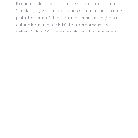
Komunidade lokál la kompreende lia-fuan
“mudança”, entaun portugues sira usa linguajen de
jestu ho liman “ fila sira nia liman laran /tanen ,
entaun komunidade lokál foin kompreende, sira
dehan “Likis Aá” katak muda ka iha mudança. E
ikus mai fatin ne’ebé sira hamos tiha ona ne’e sira
bolu “ Likis Aá” katak fatin ne’e muda-an, naroman
los no ikus mai Portugues sira pronunsia fali
ho lian “Liquiça.
– Versaun daruak haktuir katak lia-fuan “Liquiça”
mai husi lian Tokodede ne’ebé kompostu hosi lia-
fuan rua : “Likiki” no ”Sau”, “Likiki” signifika manu
Makikit, “Sau “ signifika nia Knuk. Hori uluk iha vila
atuál Liquiça, ema lahela no fatin ne’e antigamente
hanesan de’ít fatin pasajen, iha fatin refere barak ho
Ai Hali ne’ebé fó mahan, iha ai hali tutun sira iha
manu Makikit nia
Knuk barak, tamba ne’e maka ema sempre dehan
fatin ne’e “Likisau” katak manu Makikit nia Knuk no