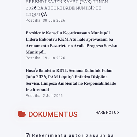
𝙰𝙿𝚁𝙴𝙽𝙳𝙸𝚉𝙰𝙹𝙴𝙽 𝙺𝙰𝙼𝙿𝚄 (𝙿𝙰𝙺) 𝚃𝙸𝙽𝙰𝙽
𝟸𝟶𝟸6 𝙱𝙰 𝙰𝚄𝚃𝙾𝚁𝙸𝙳𝙰𝙳𝙴 𝙼𝚄𝙽𝙸𝚂Í𝙿𝙸𝚄
𝙻𝙸𝚀𝚄𝙸ÇÁ
Post iha: 30 Jun 2026
𝐏𝐫𝐞𝐬𝐢𝐝𝐞𝐧𝐭𝐞 𝐊𝐨𝐧𝐬𝐞𝐥𝐥𝐮 𝐊𝐨𝐨𝐫𝐝𝐞𝐧𝐚𝐬𝐚𝐮𝐧 𝐌𝐮𝐧𝐢𝐬𝐢𝐩á𝐥
𝐋𝐢𝐝𝐞𝐫𝐚 𝐄𝐧𝐤𝐨𝐧𝐭𝐫𝐮 𝐊𝐊𝐌 𝐀𝐭𝐮 𝐡𝐚𝐥𝐨 𝐚𝐩𝐫𝐨𝐯𝐚𝐬𝐚𝐮𝐧 𝐛𝐚
𝐀𝐫𝐫𝐮𝐚𝐦𝐞𝐧𝐭𝐮 𝐁𝐚𝐳𝐚𝐫𝐭𝐞𝐭𝐞 𝐧𝐨 𝐀𝐯𝐚𝐥𝐢𝐚 𝐏𝐫𝐨𝐠𝐫𝐞𝐬𝐮 𝐒𝐞𝐫𝐯𝐢𝐬𝐮
𝐌𝐮𝐧𝐢𝐬𝐢𝐩á𝐥.
Post iha: 19 Jun 2026
𝐇𝐚𝐬𝐚’𝐞 𝐁𝐚𝐧𝐝𝐞𝐢𝐫𝐚 𝐑𝐃𝐓𝐋 𝐒𝐞𝐦𝐚𝐧𝐚 𝐃𝐚𝐡𝐮𝐥𝐮𝐤 𝐅𝐮𝐥𝐚𝐧
𝐉𝐮ñ𝐮 2026; 𝐏𝐀𝐌 𝐋𝐢𝐪𝐮𝐢çá 𝐄𝐧𝐟𝐚𝐭𝐢𝐳𝐚 𝐃𝐢𝐬𝐢𝐩𝐥𝐢𝐧𝐚
𝐒𝐞𝐫𝐯𝐢𝐬𝐮, 𝐋𝐢𝐦𝐩𝐞𝐳𝐚 𝐀𝐦𝐛𝐢𝐞𝐧𝐭𝐚𝐥 𝐧𝐨 𝐑𝐞𝐬𝐩𝐨𝐧𝐬𝐚𝐛𝐢𝐥𝐢𝐝𝐚𝐝𝐞
𝐈𝐧𝐬𝐭𝐢𝐭𝐮𝐬𝐢𝐨𝐧á𝐥
Post iha: 2 Jun 2026
DOKUMENTUS
HARE HOTU
Rekerimentu autorizasaun ba