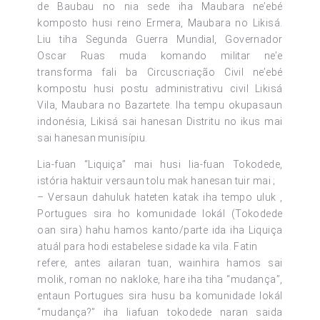
de Baubau no nia sede iha Maubara ne’ebé
komposto husi reino Ermera, Maubara no Likisá.
Liu tiha Segunda Guerra Mundial, Governador
Oscar Ruas muda komando militar ne’e
transforma fali ba Circuscriação Civil ne’ebé
kompostu husi postu administrativu civil Likisá
Vila, Maubara no Bazartete. Iha tempu okupasaun
indonésia, Likisá sai hanesan Distritu no ikus mai
sai hanesan munisípiu.
Lia-fuan “Liquiça” mai husi lia-fuan Tokodede,
istória haktuir versaun tolu mak hanesan tuir mai ;
– Versaun dahuluk hateten katak iha tempo uluk ,
Portugues sira ho komunidade lokál (Tokodede
oan sira) hahu hamos kanto/parte ida iha Liquiça
atuál para hodi estabelese sidade ka vila. Fatin
refere, antes ailaran tuan, wainhira hamos sai
molik, roman no nakloke, hare iha tiha “mudança”,
entaun Portugues sira husu ba komunidade lokál
“mudança?” iha liafuan tokodede naran saida