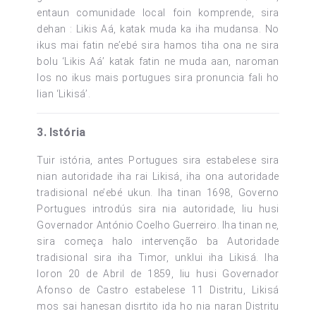
entaun comunidade local foin komprende, sira
dehan : Likis Aá, katak muda ka iha mudansa. No
ikus mai fatin ne’ebé sira hamos tiha ona ne sira
bolu ‘Likis Aá’ katak fatin ne muda aan, naroman
los no ikus mais portugues sira pronuncia fali ho
lian ‘Likisá’.
3. Istória
Tuir istória, antes Portugues sira estabelese sira
nian autoridade iha rai Likisá, iha ona autoridade
tradisional ne’ebé ukun. Iha tinan 1698, Governo
Portugues introdús sira nia autoridade, liu husi
Governador António Coelho Guerreiro. Iha tinan ne,
sira começa halo intervenção ba Autoridade
tradisional sira iha Timor, unklui iha Likisá. Iha
loron 20 de Abril de 1859, liu husi Governador
Afonso de Castro estabelese 11 Distritu, Likisá
mos sai hanesan disrtito ida ho nia naran Distritu