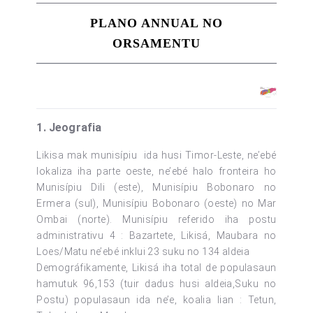
PLANO ANNUAL NO
ORSAMENTU
1. Jeografia
Likisa mak munisípiu ida husi Timor-Leste, ne’ebé
lokaliza iha parte oeste, ne’ebé halo fronteira ho
Munisípiu Dili (este), Munisípiu Bobonaro no
Ermera (sul), Munisípiu Bobonaro (oeste) no Mar
Ombai (norte). Munisípiu referido iha postu
administrativu 4 : Bazartete, Likisá, Maubara no
Loes/Matu ne’ebé inklui 23 suku no 134 aldeia
Demográfikamente, Likisá iha total de populasaun
hamutuk 96,153 (tuir dadus husi aldeia,Suku no
Postu) populasaun ida ne’e, koalia lian : Tetun,