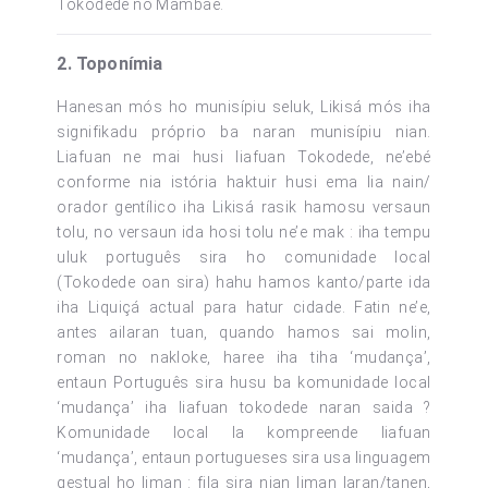
Tokodede no Mambae.
2. Toponímia
Hanesan mós ho munisípiu seluk, Likisá mós iha
signifikadu próprio ba naran munisípiu nian.
Liafuan ne mai husi liafuan Tokodede, ne’ebé
conforme nia istória haktuir husi ema lia nain/
orador gentílico iha Likisá rasik hamosu versaun
tolu, no versaun ida hosi tolu ne’e mak : iha tempu
uluk português sira ho comunidade local
(Tokodede oan sira) hahu hamos kanto/parte ida
iha Liquiçá actual para hatur cidade. Fatin ne’e,
antes ailaran tuan, quando hamos sai molin,
roman no nakloke, haree iha tiha ‘mudança’,
entaun Português sira husu ba komunidade local
‘mudança’ iha liafuan tokodede naran saida ?
Komunidade local la kompreende liafuan
‘mudança’, entaun portugueses sira usa linguagem
gestual ho liman : fila sira nian liman laran/tanen,