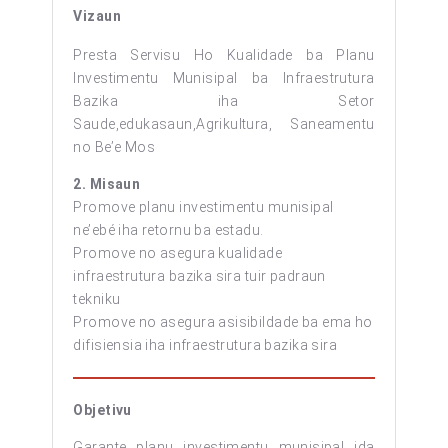
Vizaun
Presta Servisu Ho Kualidade ba Planu
Investimentu Munisipal ba Infraestrutura
Bazika iha Setor
Saude,edukasaun,Agrikultura, Saneamentu
no Be’e Mos
2. Misaun
Promove planu investimentu munisipal
ne’ebé iha retornu ba estadu.
Promove no asegura kualidade
infraestrutura bazika sira tuir padraun
tekniku
Promove no asegura asisibildade ba ema ho
difisiensia iha infraestrutura bazika sira
Objetivu
Garante planu investimentu munisipal ida