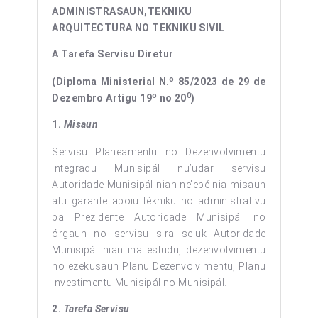
ADMINISTRASAUN,
TEKNIKU
ARQUITECTURA NO TEKNIKU SIVIL
A
.
Tarefa Servisu Diretur
o
(Diploma Ministerial N.
85/2023 de 29 de
o
0
Dezembro Artigu 19
no 20
)
1.
Misaun
Servisu Planeamentu no Dezenvolvimentu
Integradu Munisipál nu’udar servisu
Autoridade Munisipál nian ne’ebé nia misaun
atu garante apoiu tékniku no administrativu
ba Prezidente Autoridade Munisipál no
órgaun no servisu sira seluk Autoridade
Munisipál nian iha estudu, dezenvolvimentu
no ezekusaun Planu Dezenvolvimentu, Planu
Investimentu Munisipál no Munisipál.
2.
Tarefa Servisu