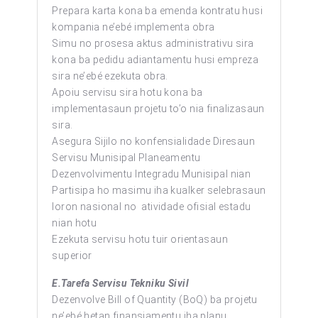
Prepara karta kona ba emenda kontratu husi
kompania ne’ebé implementa obra
Simu no prosesa aktus administrativu sira
kona ba pedidu adiantamentu husi empreza
sira ne’ebé ezekuta obra.
Apoiu servisu sira hotu kona ba
implementasaun projetu to’o nia finalizasaun
sira.
Asegura Sijilo no konfensialidade Diresaun
Servisu Munisipal Planeamentu
Dezenvolvimentu Integradu Munisipal nian
Partisipa ho masimu iha kualker selebrasaun
loron nasional no atividade ofisial estadu
nian hotu
Ezekuta servisu hotu tuir orientasaun
superior
E.Tarefa Servisu Tekniku Sivil
Dezenvolve Bill of Quantity (BoQ) ba projetu
ne’ebé hetan finansiamentu iha planu