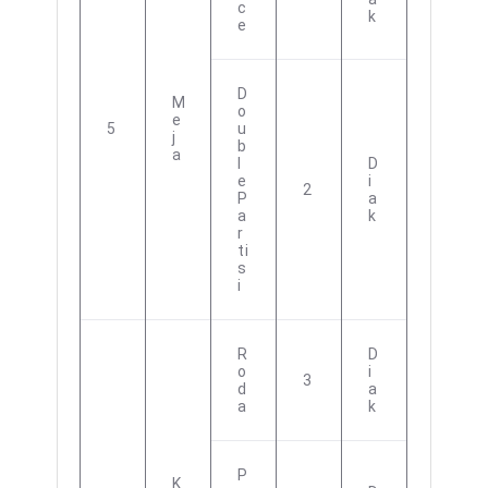
C
K
E
D
M
O
E
5
U
J
B
A
L
D
E
I
2
P
A
A
K
R
Ti
S
I
R
D
O
I
3
D
A
A
K
P
K