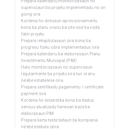
Prepara kalendariu monitorizasaun no
supervizaun ba projetu implementadu no on
going sira
Kordena ho diresaun aprovizionamentu
kona ba planu orariu ba site visit ka vizita
fatin projetu
Prepara rekapitulasaun sira kona ba
progresu fiziku obra implementadus sira
Prepara kalendariu ba elaborasaun Planu
Investimentu Munisipal (PIM)
Halo monitorizasaun no supervizaun
regularmente ba projetu sira tuir orariu
ne’ebé estabelese ona.
Prepara sertifikadu pagamentu / certificate
payment sira
Kordena ho estatistika kona ba dadus
sensus atualizadu hanesan baze ba
elaborasaun PIM
Prepara karta teste betaun ba kompania
ne’ebé ezekuta obra