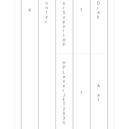
Ri
S
D
N
/
I
4
1
T
S
A
E
U
K
R
P
O
R
T
H
P
H
P
L
A
S
E
A
R
’
1
J
A
E
T
T
2
0
3
5