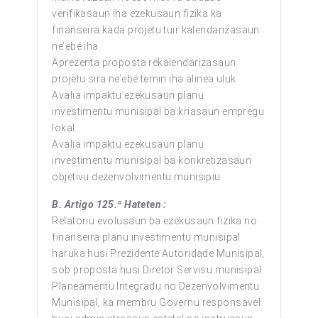
verifikasaun iha ezekusaun fizika ka
finanseira kada projetu tuir kalendarizasaun
ne’ebé iha.
Aprezenta proposta rekalendarizasaun
projetu sira ne’ebé temin iha alinea uluk
Avalia impaktu ezekusaun planu
investimentu munisipal ba kriasaun empregu
lokal
Avalia impaktu ezekusaun planu
investimentu munisipal ba konkretizasaun
objetivu dezenvolvimentu munisipiu.
B.
Artigo 125.º Hateten :
Relatoriu evolusaun ba ezekusaun fizika no
finanseira planu investimentu munisipal
haruka husi Prezidente Autoridade Munisipal,
sob proposta husi Diretor Servisu munisipal
Planeamentu Integradu no Dezenvolvimentu
Munisipal, ka membru Governu responsavel