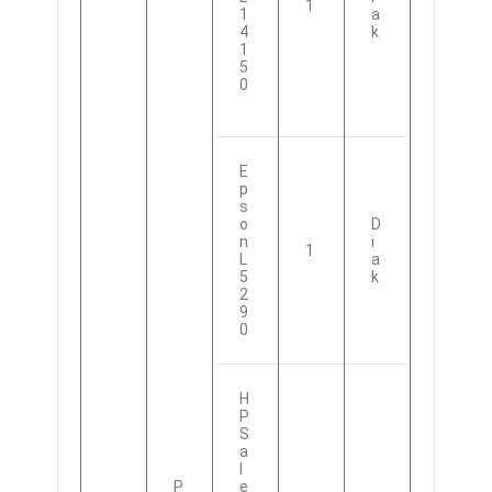
1
1
A
4
K
1
5
0
E
P
S
O
D
N
I
1
L
A
5
K
2
9
0
H
P
S
A
L
P
E