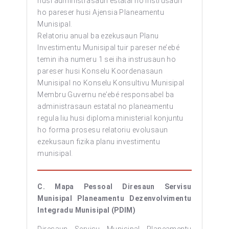
husi administrasaun estatal no instrusaun
ho pareser husi Ajensia Planeamentu
Munisipal.
Relatoriu anual ba ezekusaun Planu
Investimentu Munisipal tuir pareser ne’ebé
temin iha numeru 1 sei iha instrusaun ho
pareser husi Konselu Koordenasaun
Munisipal no Konselu Konsultivu Munisipal
Membru Guvernu ne’ebé responsabel ba
administrasaun estatal no planeamentu
regula liu husi diploma ministerial konjuntu
ho forma prosesu relatoriu evolusaun
ezekusaun fizika planu investimentu
munisipal.
C. Mapa Pessoal Diresaun Servisu
Munisipal Planeamentu Dezenvolvimentu
Integradu Munisipal (PDIM)