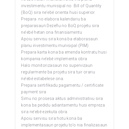
investimentu munisipal no Bill of Quantity
(BoQ) sira ne’ebé orienta husi superior.
Prepara no elabora kalendariu ba
preparasaun Dezeñu no BoQ projetu sira
ne’ebé hetan ona finansiamentu
Apoiu servisu sira kona ba elaborasaun
planu investimentu munisipal (PIM)
Prepara karta kona ba emenda kontratu husi
kompania ne’ebé implementa obra
Halo monitorizasaun no supervizaun
regularmente ba projetu sira tuir orariu
ne’ebé estabelese ona.
Prepara sertifikadu pagamentu / certificate
payment sira
Simu no prosesa aktus administrativu sira
kona ba pedidu adiantamentu husi empreza
sira ne’ebé ezekuta obra.
Apoiu servisu sira hotu kona ba
implementasaun projetu to’o nia finalizasaun