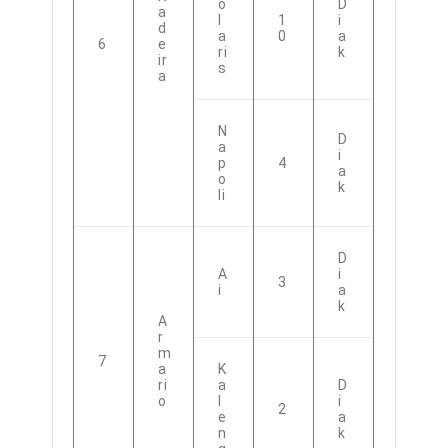
O
D
A
L
1
I
D
A
0
A
6
E
Ri
K
Ir
S
A
N
D
A
I
P
4
A
O
K
Li
D
A
I
3
I
A
K
A
R
M
7
A
K
Ri
A
D
O
L
I
2
E
A
N
K