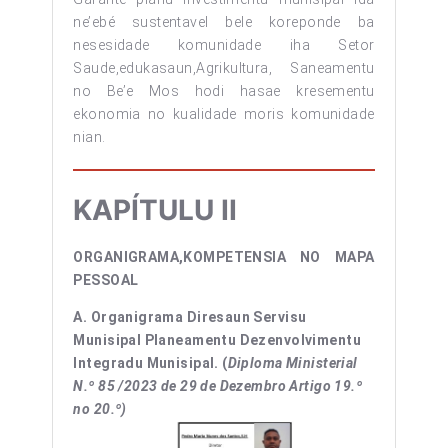
ne’ebé sustentavel bele koreponde ba
nesesidade komunidade iha Setor
Saude,edukasaun,Agrikultura, Saneamentu
no Be’e Mos hodi hasae kresementu
ekonomia no kualidade moris komunidade
nian.
KAPÍTULU II
ORGANIGRAMA,KOMPETENSIA NO MAPA
PESSOAL
A. Organigrama Diresaun Servisu
Munisipal Planeamentu Dezenvolvimentu
Integradu Munisipal. (
Diploma Ministerial
N.º 85 /2023 de 29 de Dezembro Artigo 19.º
no 20.º)