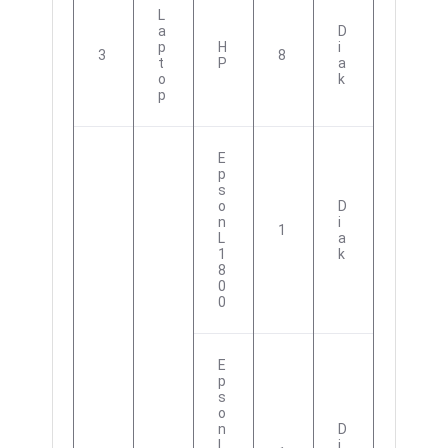
L
A
D
P
H
I
3
8
T
P
A
O
K
P
E
P
S
O
D
N
I
1
L
A
1
K
8
0
0
E
P
S
O
N
D
L
I