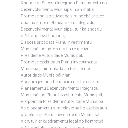
Knaar sira Servisu Integradu Planeamentu no
Dezenvolvimentu Munisipál nian maka:
Promove hala’o atividade sira ne’ebé prevee
ona iha ámbitu Planeamentu Integradu
Dezenvolvimentu Munisipál, tuir kalendáriu
ne’ebé aprova tiha ona;
Elabora proposta Planu Investimentu
Munisipál no aprezenta ba respetivu
Prezidente Autoridade Munisipál;
Promove ezekusaun Planu Investimentu
Munisipál, tuir matadalan Prezidente
Autoridade Munisipál nian;
Asegura jestaun finanseira ne’ebé di’ak ba
Planeamentu Dezenvolvimentu Integradu
Munisipál no Planu Investimentu Munisipál;
Propoin ba Prezidente Autoridade Munisipál
halo pagamentu sira relasiona ho ezekusaun
projetu sira Planu Investimentu Munisipál
nian, tuir enkuadramentu legál no kontratuál
ne’ebé estabelese ona ba ida-ne’e;