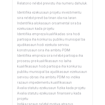
Relatorio ne’ebé previstu iha numeru dahuluk.
Identifika ezekusaun projetu investimentu
sira ne’ebé prevê ba tinan ida nia laran
Indentifika alokasaun orsamental sira ba
ezekusaun kada projetu
Identifika empreza kualifikadas sira hodi
partisipa iha konkursu publiku munisipal ba
ajudikasaun hodi ezekuta servisu
konstrusaun sira iha ambitu PDIM
Identifika empreza sira ne’ebé partisipa iha
prosesu pre-kualifikasaun no laiha
kualifikasaun hodi partisipa iha konkursu
publiku munisipal ba ajudikasaun ezekusaun
servisu obras iha ambitu PDIM no indika
razaun impedementu kualifikasaun
Avalia statutu ezekusaun fizika kada projetu
Avalia statutu ezekusaun finanseiru kada
projetu
Indika razaun ne’ebé motiva atrazus