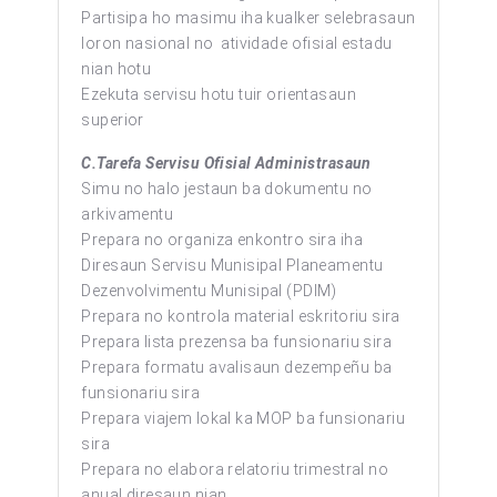
Partisipa ho masimu iha kualker selebrasaun
loron nasional no atividade ofisial estadu
nian hotu
Ezekuta servisu hotu tuir orientasaun
superior
C.Tarefa Servisu Ofisial Administrasaun
Simu no halo jestaun ba dokumentu no
arkivamentu
Prepara no organiza enkontro sira iha
Diresaun Servisu Munisipal Planeamentu
Dezenvolvimentu Munisipal (PDIM)
Prepara no kontrola material eskritoriu sira
Prepara lista prezensa ba funsionariu sira
Prepara formatu avalisaun dezempeñu ba
funsionariu sira
Prepara viajem lokal ka MOP ba funsionariu
sira
Prepara no elabora relatoriu trimestral no
anual diresaun nian