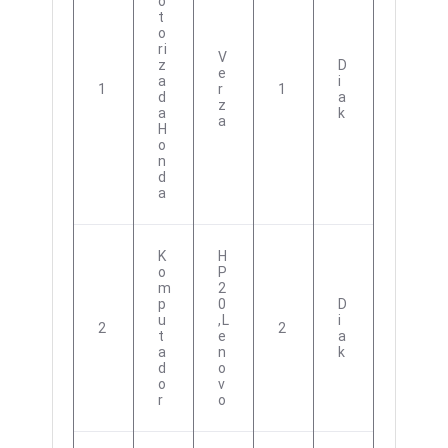
O
T
O
Ri
V
Z
D
E
A
I
1
R
1
D
A
Z
A
K
A
H
O
N
D
A
K
H
O
P
M
2
P
0
D
U
,L
I
2
2
T
E
A
A
N
K
D
O
O
V
R
O