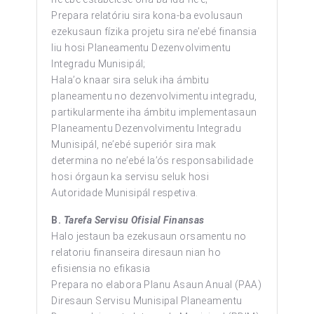
Prepara relatóriu sira kona-ba evolusaun
ezekusaun fízika projetu sira ne’ebé finansia
liu hosi Planeamentu Dezenvolvimentu
Integradu Munisipál;
Hala’o knaar sira seluk iha ámbitu
planeamentu no dezenvolvimentu integradu,
partikularmente iha ámbitu implementasaun
Planeamentu Dezenvolvimentu Integradu
Munisipál, ne’ebé superiór sira mak
determina no ne’ebé la’ós responsabilidade
hosi órgaun ka servisu seluk hosi
Autoridade Munisipál respetiva.
B.
Tarefa Servisu Ofisial Finansas
Halo jestaun ba ezekusaun orsamentu no
relatoriu finanseira diresaun nian ho
efisiensia no efikasia
Prepara no elabora Planu Asaun Anual (PAA)
Diresaun Servisu Munisipal Planeamentu