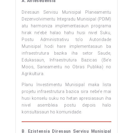
A.
Antesedénsia
Diresaun Servisu Munisipal Planeamentu
Dezenvolvimentu Integradu Munisipal (PDIM)
atu harmoniza implementasaun programa
hirak ne’ebé halao hahu husi nivel Suku,
Postu Administrativu to’o Autoridade
Munisipal hodi hare implementasaun ba
infraestrutura bazika iha setor Saude,
Edukasaun, Infraestrutura Bazicas (Be’e
Moos, Saneamentu no Obras Publika) no
Agrikultura.
Planu Investimentu Munisipal maka lista
projetu infraestrutura bazica sira nebe’e mai
husi konselu suku no hetan apresiasaun iha
nivel asembleia postu depois halo
konsultasaun ho komunidade.
B
.
Ezistensia Diresaun Servisu Munisipal