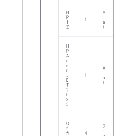
H
A
P
’
1
1
A
Z
T
H
P
A
C
E
A
R
’
J
1
A
E
T
T
2
0
3
5
O
D
F
I
Fi
4
A