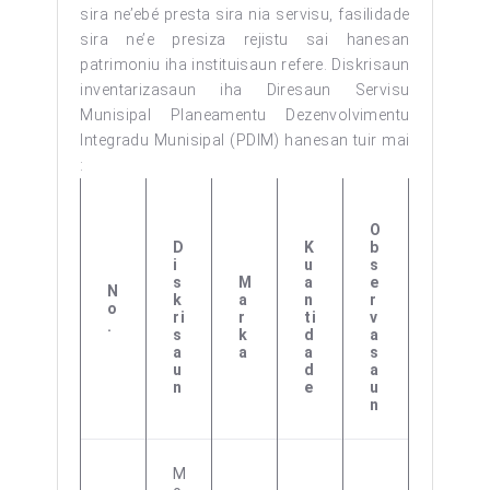
sira ne’ebé presta sira nia servisu, fasilidade
sira ne’e presiza rejistu sai hanesan
patrimoniu iha instituisaun refere. Diskrisaun
inventarizasaun iha Diresaun Servisu
Munisipal Planeamentu Dezenvolvimentu
Integradu Munisipal (PDIM) hanesan tuir mai
:
O
D
K
B
I
U
S
S
M
A
E
N
K
A
N
R
O
Ri
R
Ti
V
.
S
K
D
A
A
A
A
S
U
D
A
N
E
U
N
M