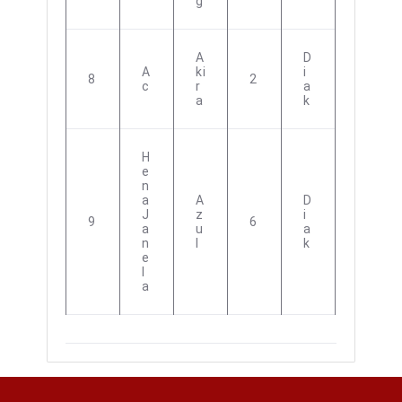
G
A
D
A
Ki
I
8
2
C
R
A
A
K
H
E
N
A
A
D
J
Z
I
9
6
A
U
A
N
L
K
E
L
A