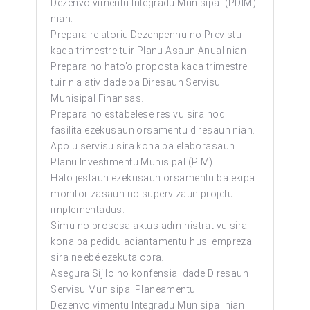
Dezenvolvimentu Integradu Munisipal (PDIM)
nian.
Prepara relatoriu Dezenpenhu no Previstu
kada trimestre tuir Planu Asaun Anual nian
Prepara no hato’o proposta kada trimestre
tuir nia atividade ba Diresaun Servisu
Munisipal Finansas.
Prepara no estabelese resivu sira hodi
fasilita ezekusaun orsamentu diresaun nian.
Apoiu servisu sira kona ba elaborasaun
Planu Investimentu Munisipal (PIM)
Halo jestaun ezekusaun orsamentu ba ekipa
monitorizasaun no supervizaun projetu
implementadus.
Simu no prosesa aktus administrativu sira
kona ba pedidu adiantamentu husi empreza
sira ne’ebé ezekuta obra.
Asegura Sijilo no konfensialidade Diresaun
Servisu Munisipal Planeamentu
Dezenvolvimentu Integradu Munisipal nian