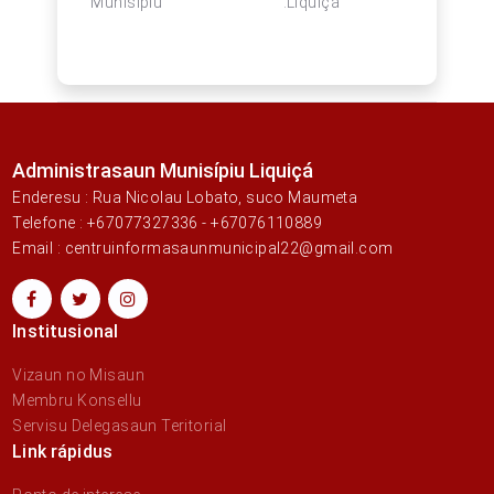
Munisípiu :Liquiçá
Administrasaun Munisípiu Liquiçá
Enderesu : Rua Nicolau Lobato, suco Maumeta
Telefone : +67077327336 - +67076110889
Email : centruinformasaunmunicipal22@gmail.com
Institusional
Vizaun no Misaun
Membru Konsellu
Servisu Delegasaun Teritorial
Link rápidus