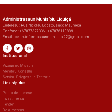
Administrasaun Munisípiu Liquiçá
Enderesu : Rua Nicolau Lobato, suco Maumeta
Telefone : +67077327336 - +67076110889
Email : centruinformasaunmunicipal22@gmail.com
Institusional
Vizaun no Misaun
Membru Konsellu
Servisu Delegasaun Teritorial
Link rápidus
Ponto de interese
Investimentu
Tender
Dokumentus