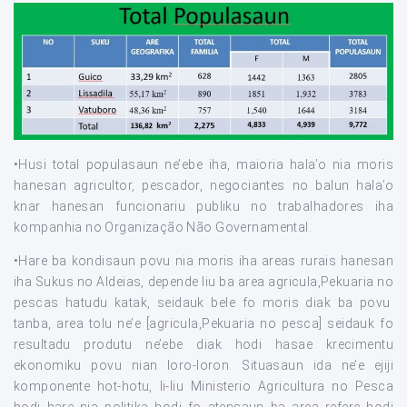
•Husi total populasaun ne’ebe iha, maioria hala’o nia moris
hanesan agricultor, pescador, negociantes no balun hala’o
knar hanesan funcionariu publiku no trabalhadores iha
kompanhia no Organização Não Governamental.
•Hare ba kondisaun povu nia moris iha areas rurais hanesan
iha Sukus no Aldeias, depende liu ba area agricula,Pekuaria no
pescas hatudu katak, seidauk bele fo moris diak ba povu
tanba, area tolu ne’e [agricula,Pekuaria no pesca] seidauk fo
resultadu produtu ne’ebe diak hodi hasae krecimentu
ekonomiku povu nian loro-loron. Situasaun ida ne’e ejiji
komponente hot-hotu, li-liu Ministerio Agricultura no Pesca