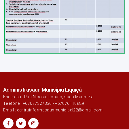
Administrasaun Munisípiu Liquiçá
Enderesu : Rua Nicolau Lobato, suco Maumeta
Telefone : +67077327336 - +67076110889
Email : centruinformasaunmunicipal22@gmail.com