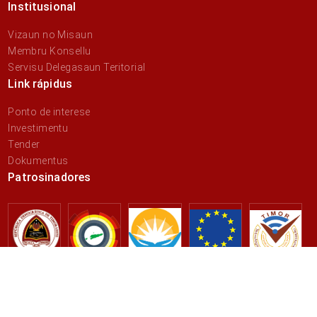
Institusional
Vizaun no Misaun
Membru Konsellu
Servisu Delegasaun Teritorial
Link rápidus
Ponto de interese
Investimentu
Tender
Dokumentus
Patrosinadores
© 2026 Administrasaun Munisípiu Liquiçá