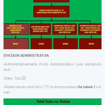
DIVIZAUN ADMINISTRATIVA
•Administrativamente Posto Administrativo Loes kompostu
husi :
•Suku Tolu [3]
•Aldeia sanulu resin hitu ( 17) ho kompozisaun
iha tabela 1
tuir
mai :