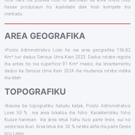
hodi hare nia politika hodi fo atensaun ba area refere hodi
hasae produsaun ho kualidade diak hodi kompete iha
merkadu
AREA GEOGRAFIKA
•Posto Administrativo Loes ho nia area geografika 136,82
Km² tuir dadus Sensus Uma Kain 2023. Dadus ne’ebe regista
iha antes ho nia superficie 91 Km² maibe, iha levantamentu
dadus ka Sensus Uma Kain 2024 iha mudansa ne’ebe indika
iha leten.
TOPOGRAFIKU
•Baseia ba topografiku hatudu katak, Posto Administrativo
Loes 50 % nia area lokaliza iha foho. Karakterístiku foho
Kuaze hanesan iha área tetuk hahu husi parte leste, sul no
oeste tasi ibun. Area tetuk iha 50 % ne’ebe aliña iha parte Oeste
to’o Leste