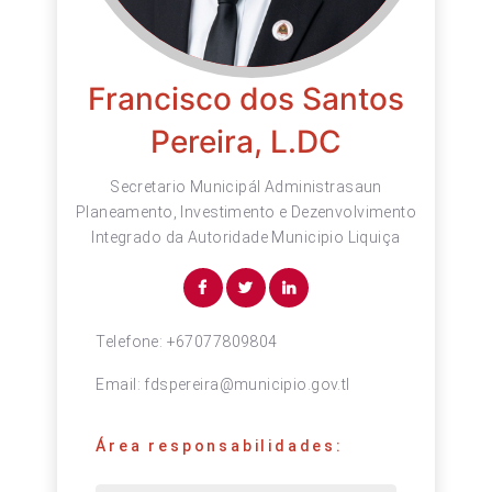
Francisco dos Santos
Pereira, L.DC
Secretario Municipál Administrasaun
Planeamento, Investimento e Dezenvolvimento
Integrado da Autoridade Municipio Liquiça
Telefone:
+67077809804
Email:
fdspereira@municipio.gov.tl
Área responsabilidades: