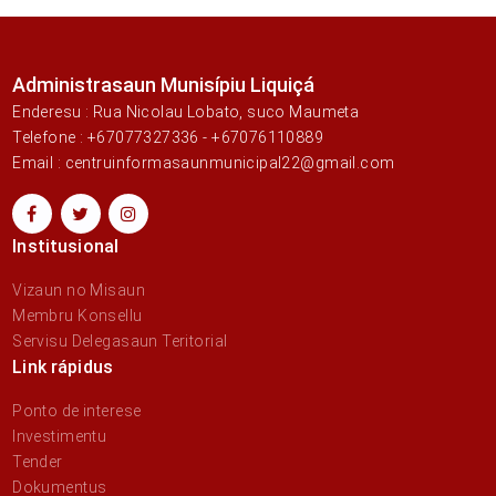
Administrasaun Munisípiu Liquiçá
Enderesu : Rua Nicolau Lobato, suco Maumeta
Telefone : +67077327336 - +67076110889
Email : centruinformasaunmunicipal22@gmail.com
Institusional
Vizaun no Misaun
Membru Konsellu
Servisu Delegasaun Teritorial
Link rápidus
Ponto de interese
Investimentu
Tender
Dokumentus