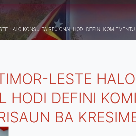
STE HALO KONSULTA REJIONÁL HODI DEFINI KOMITMENTU
TIMOR-LESTE HALO
L HODI DEFINI KO
RISAUN BA KRESIM