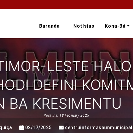
Baranda
Notísias
Kona-Bá
TIMOR-LESTE HALO
HODI DEFINI KOMI
N BA KRESIMENTU
Post iha: 18 February 2025
quiçá
02/17/2025
centruinformasaunmunicipa