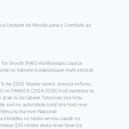
hosi Unidade de Missão para o Combate ao
for Grouth (N4G) iha Munisípiu Liquica.
onál no hametin kolaborasaun multi-setoriál
.1% iha 2020. Maske nune’e, presiza esforsu
20) no PANKOS (2024-2030) hodi hamenus liu
i’ak liu ba labarik Timoroan sira hotu.
e sivíl no autoridade lokál sira hodi reve
tivu liu iha nivel Nasionál.
a klimátiku no hadia servisu saúde no
millaun $55 ne’ebé aloka tinan-tinan ba