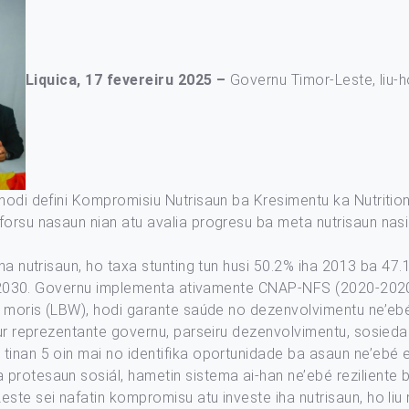
Liquica, 17 fevereiru 2025 –
Governu Timor-Leste, liu-
hodi defini Kompromisiu Nutrisaun ba Kresimentu ka Nutrition 
forsu nasaun nian atu avalia progresu ba meta nutrisaun nasi
iha nutrisaun, ho taxa stunting tun husi 50.2% iha 2013 ba 47
 iha 2030. Governu implementa ativamente CNAP-NFS (2020-20
a moris (LBW), hodi garante saúde no dezenvolvimentu ne’ebé d
bur reprezentante governu, parseiru dezenvolvimentu, sosiedad
inan 5 oin mai no identifika oportunidade ba asaun ne’ebé efe
protesaun sosiál, hametin sistema ai-han ne’ebé reziliente b
ste sei nafatin kompromisu atu investe iha nutrisaun, ho liu 