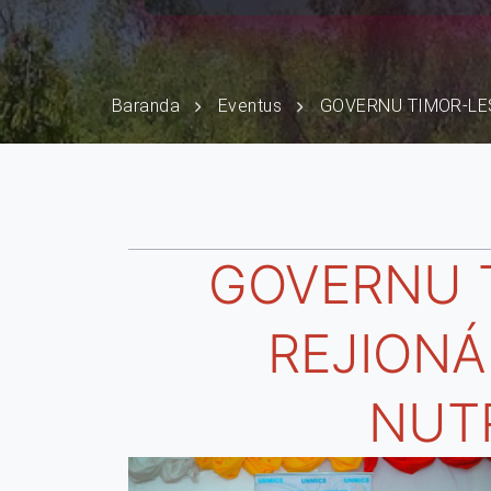
Baranda
Eventus
GOVERNU TIMOR-LE
GOVERNU 
REJIONÁ
NUT