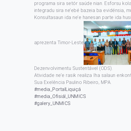
programa sira setór saúde nian. Esforsu kol
integradu sira ne’ebé bazeia ba evidénsia, mul
Konsultasaun ida ne’e hanesan parte ida husi
aprezenta Timor-Leste
Dezenvolvimentu Sustentável (ODS).
Atividade ne’e rasik realiza Iha salaun enko
Sua Exelência Paulino Ribeiro, MPA.
#media_PortalLiquiçá
#media_Ofisiál_UNMICS
#galery_UNMICS