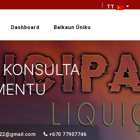
TT
Dashboard
Balkaun Úniku
 KONSULTA
TMENTU
l22@gmail.com
+670 77907746