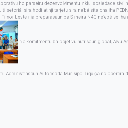
aborativu ho parseiru dezenvolvimentu inklui sosiedade sivíl
ti-setoriál sira hodi atinji tarjetu sira ne’bé sita ona iha PE
 Timor-Leste nia preparasaun ba Simeira N4G ne’ebé sei hala’
nia komitmentu ba objetivu nutrisaun globál, Alvu 
ntru Administrasaun Autoridada Munisipál Liquiçá no abertira 