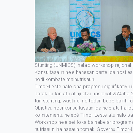
Stunting (UNMICS), hala’o workshop rejionál 
Konsultasaun ne’e hanesan parte ida hosi es
hodi kombate malnutrisaun.
Timor-Leste halo ona progresu signifikativu 
barak liu tan atu atinji alvu nasionál 25%
tan stunting, wasting, no todan bebe bainhir
Objetivu hosi konsultasaun ida ne’e atu hali
komitementu ne’ebé Timor-Leste atu halo ba t
Workshop ne’e sei foka ba habelar programa 
nutrisaun iha nasaun tomak. Governu Timor-Le