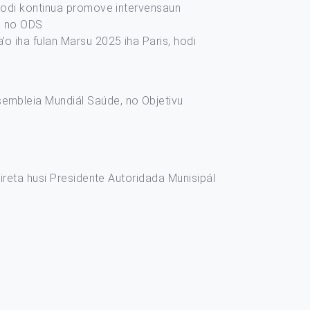
 hodi kontinua promove intervensaun
DN no ODS
o iha fulan Marsu 2025 iha Paris, hodi
Asembleia Mundiál Saúde, no Objetivu
direta husi Presidente Autoridada Munisipál