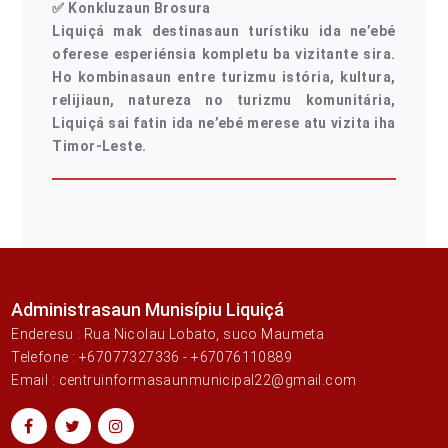
✅
Konkluzaun Brosura
Liquiçá mak destinasaun turístiku ida ne’ebé
oferese esperiénsia kompletu ba vizitante sira.
Ho kombinasaun entre turizmu istória, kultura,
relijiaun, natureza no turizmu komunitária,
Liquiçá sai fatin ida ne’ebé merese atu vizita iha
Timor-Leste.
Administrasaun Munisípiu Liquiçá
Enderesu : Rua Nicolau Lobato, suco Maumeta
Telefone : +67077327336 - +67076110889
Email : centruinformasaunmunicipal22@gmail.com