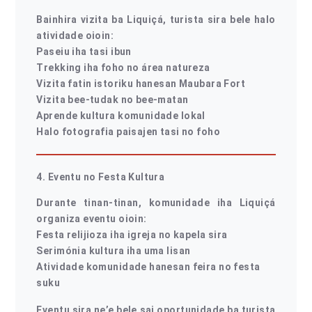
Bainhira vizita ba Liquiçá, turista sira bele halo
atividade oioin:
Paseiu iha tasi ibun
Trekking iha foho no área natureza
Vizita fatin istoriku hanesan Maubara Fort
Vizita bee-tudak no bee-matan
Aprende kultura komunidade lokal
Halo fotografia paisajen tasi no foho
4. Eventu no Festa Kultura
Durante tinan-tinan, komunidade iha Liquiçá
organiza eventu oioin:
Festa relijioza iha igreja no kapela sira
Serimónia kultura iha uma lisan
Atividade komunidade hanesan feira no festa
suku
Eventu sira ne’e bele sai oportunidade ba turista