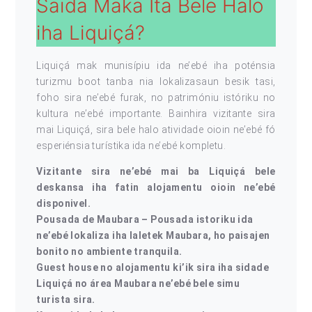
Saida Maka Ita Bele Halo
iha Liquiçá?
Liquiçá mak munisípiu ida ne’ebé iha poténsia
turizmu boot tanba nia lokalizasaun besik tasi,
foho sira ne’ebé furak, no patrimóniu istóriku no
kultura ne’ebé importante. Bainhira vizitante sira
mai Liquiçá, sira bele halo atividade oioin ne’ebé fó
esperiénsia turístika ida ne’ebé kompletu.
Vizitante sira ne’ebé mai ba Liquiçá bele
deskansa iha fatin alojamentu oioin ne’ebé
disponivel.
Pousada de Maubara – Pousada istoriku ida
ne’ebé lokaliza iha laletek Maubara, ho paisajen
bonito no ambiente tranquila.
Guest house no alojamentu ki’ik sira iha sidade
Liquiçá no área Maubara ne’ebé bele simu
turista sira.