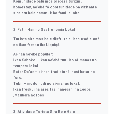
Komunidade balu mos prepara turizmu
homestay, ne’ebé fó oportunidade ba vizitante
sira atu hela hamutuk ho familia lokal.
2. Fatin Han no Gastronomia Lokal
Turista sira mos bele disfruta ai-han tradisionál
no ikan fresku iha Liquiçá.
Ai-han ne’ebé popular:
Ikan Saboko – ikan ne’ebé tunu ho ai-manas no
temperu lokal.
Batar Da’an – ai-han tradisionál husi batar no
fore.
Tukir – modo hudi no ai-manas lokal.
Ikan fresku iha área tasi hanesan iha Leopa
,Maubara no loes
3. Atividade Turista Sira Bele Halo