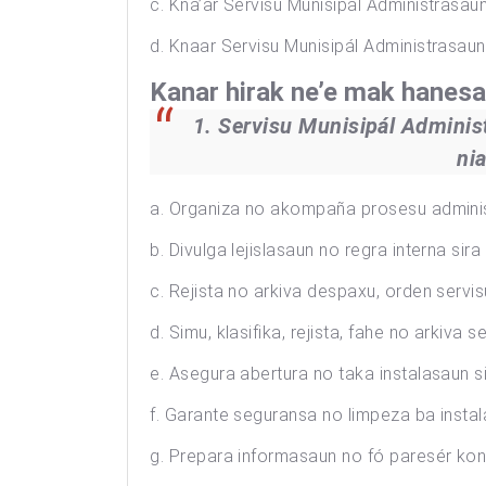
c. Kna’ar Servisu Munisipál Administrasa
d. Knaar Servisu Munisipál Administrasau
Kanar hirak ne’e mak hanesan
1. Servisu Munisipál Administ
ni
a. Organiza no akompaña prosesu administr
b. Divulga lejislasaun no regra interna sir
c. Rejista no arkiva despaxu, orden servis
d. Simu, klasifika, rejista, fahe no arkiva s
e. Asegura abertura no taka instalasaun si
f. Garante seguransa no limpeza ba instala
g. Prepara informasaun no fó paresér kona