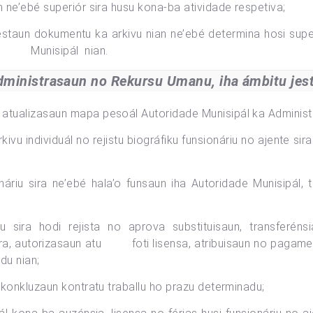
n ne’ebé superiór sira husu kona-ba atividade respetiva;
k, jestaun dokumentu ka arkivu nian ne’ebé determina hosi sup
ade Munisipál nian.
Administrasaun no Rekursu Umanu, iha ámbitu je
tualizasaun mapa pesoál Autoridade Munisipál ka Administras
kivu individuál no rejistu biográfiku funsionáriu no ajente si
náriu sira ne’ebé hala’o funsaun iha Autoridade Munisipál, t
 sira hodi rejista no aprova substituisaun, transferéns
sira, autorizasaun atu foti lisensa, atribuisaun no pagame
du nian;
o konkluzaun kontratu traballu ho prazu determinadu;