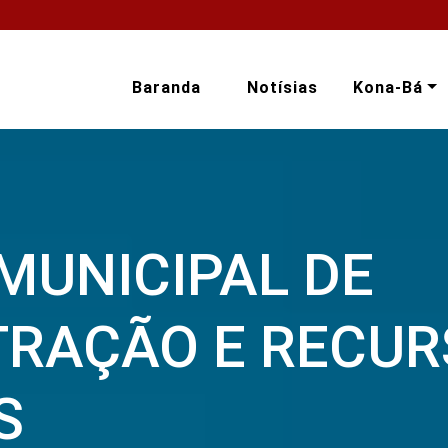
Baranda
Notísias
Kona-Bá
MUNICIPAL DE
TRAÇÃO E RECU
S