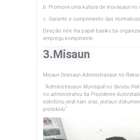
b. Promove uma kultura de inovasaun no
c. Garantir o cumprimento das normativas
Direção ne’e iha papel basiku ba organiza
empregu kompetente.
3.Misaun
Misaun Diresaun Administrasaun no Reku
“Administrasaun Munisipál no Servisu Rek
no administrativu ba Prezidente Autoridade
eskritóriu jerál nian oras, jestaun dokum
protokolu”.