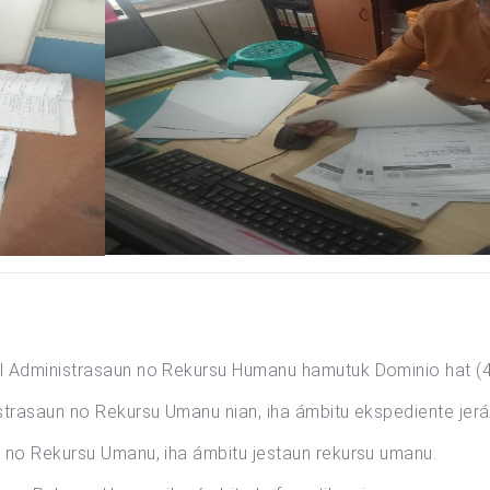
al Administrasaun no Rekursu Humanu hamutuk Dominio hat (
istrasaun no Rekursu Umanu nian, iha ámbitu ekspediente jerá
n no Rekursu Umanu, iha ámbitu jestaun rekursu umanu.