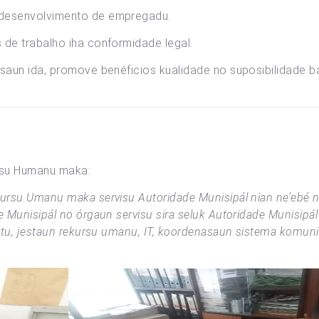
 desenvolvimento de empregadu.
 de trabalho iha conformidade legal.
saun ida, promove benéficios kualidade no suposibilidade ba 
rsu Humanu maka:
ursu Umanu maka servisu Autoridade Munisipál nian ne’ebé n
 Munisipál no órgaun servisu sira seluk Autoridade Munisipál n
entu, jestaun rekursu umanu, IT, koordenasaun sistema komuni