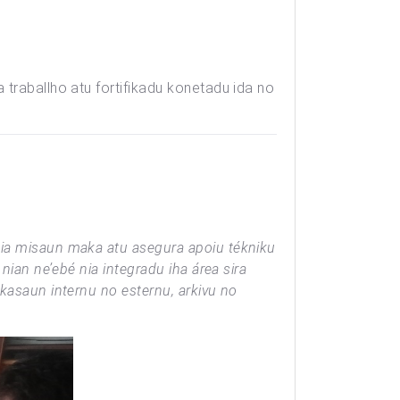
traballho atu fortifikadu konetadu ida no
ia misaun maka atu asegura apoiu tékniku
ian ne’ebé nia integradu iha área sira
kasaun internu no esternu, arkivu no