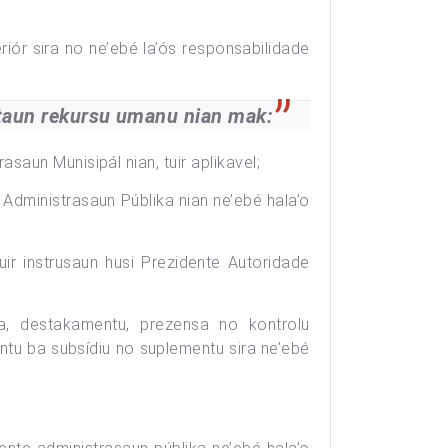
eriór sira no ne’ebé la’ós responsabilidade
staun rekursu umanu nian mak:
aun Munisipál nian, tuir aplikavel;
ra Administrasaun Públika nian ne’ebé hala’o
uir instrusaun husi Prezidente Autoridade
ia, destakamentu, prezensa no kontrolu
ntu ba subsídiu no suplementu sira ne’ebé