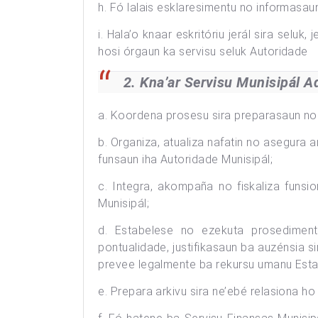
h. Fó lalais esklaresimentu no informasau
i. Hala’o knaar eskritóriu jerál sira selu
hosi órgaun ka servisu seluk Autorid
2. Kna’ar Servisu Munisipál 
a. Koordena prosesu sira preparasaun no a
b. Organiza, atualiza nafatin no asegura ar
funsaun iha Autoridade Munisipál;
c. Integra, akompaña no fiskaliza funsio
Munisipál;
d. Estabelese no ezekuta prosedimentu
pontualidade, justifikasaun ba auzénsia 
prevee legalmente ba rekursu umanu Esta
e. Prepara arkivu sira ne’ebé relasiona h