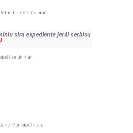
ternu no esternu nian
niu sira expediente jerál serbisu
ipál seluk nian;
dade Munisipál nian;