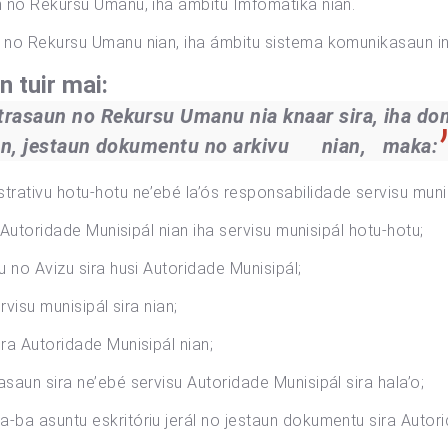
un no Rekursu Umanu, iha ámbitu Imfomatika nian.
n no Rekursu Umanu nian, iha ámbitu sistema komunikasaun in
 tuir mai:
rasaun no Rekursu Umanu nia knaar sira, iha domí
an, jestaun dokumentu no arkivu nian, maka:
ativu hotu-hotu ne’ebé la’ós responsabilidade servisu munis
a Autoridade Munisipál nian iha servisu munisipál hotu-hotu;
u no Avizu sira husi Autoridade Munisipál;
ervisu munisipál sira nian;
ra Autoridade Munisipál nian;
saun sira ne’ebé servisu Autoridade Munisipál sira hala’o;
-ba asuntu eskritóriu jerál no jestaun dokumentu sira Autori