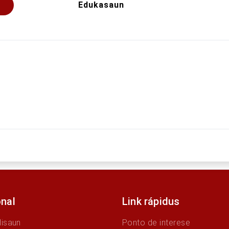
Edukasaun
onal
Link rápidus
Misaun
Ponto de interese