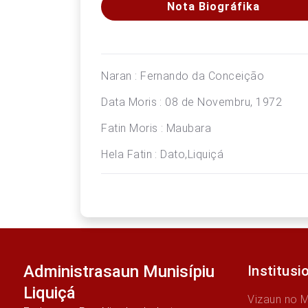
Nota Biográfika
Naran : Fernando da Conceição
Data Moris : 08 de Novembru, 1972
Fatin Moris : Maubara
Hela Fatin : Dato,Liquiçá
Administrasaun Munisípiu
Institusi
Liquiçá
Vizaun no 