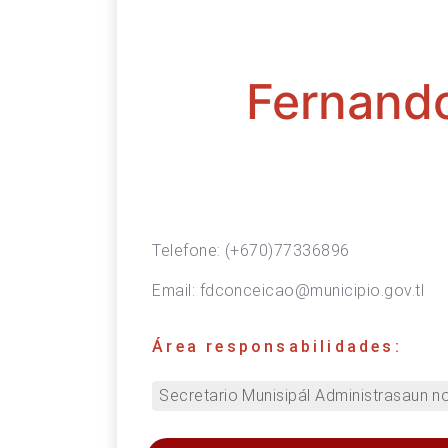
Fernando
Telefone:
(+670)77336896
Email:
fdconceicao@municipio.gov.tl
Área responsabilidades:
Secretario Munisipál Administrasaun n