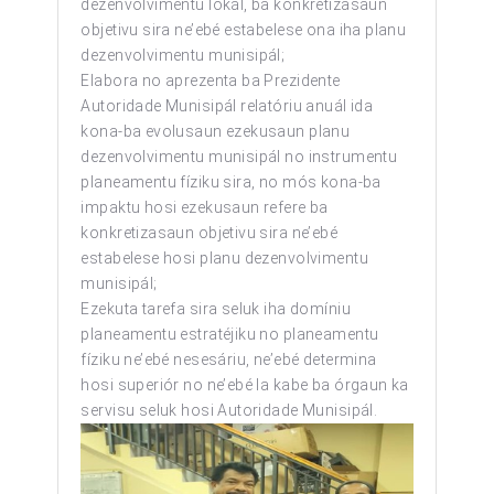
dezenvolvimentu lokál, ba konkretizasaun
objetivu sira ne’ebé estabelese ona iha planu
dezenvolvimentu munisipál;
Elabora no aprezenta ba Prezidente
Autoridade Munisipál relatóriu anuál ida
kona-ba evolusaun ezekusaun planu
dezenvolvimentu munisipál no instrumentu
planeamentu fíziku sira, no mós kona-ba
impaktu hosi ezekusaun refere ba
konkretizasaun objetivu sira ne’ebé
estabelese hosi planu dezenvolvimentu
munisipál;
Ezekuta tarefa sira seluk iha domíniu
planeamentu estratéjiku no planeamentu
fíziku ne’ebé nesesáriu, ne’ebé determina
hosi superiór no ne’ebé la kabe ba órgaun ka
servisu seluk hosi Autoridade Munisipál.