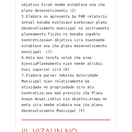
objetivu hirak neebe establese ona iha 
planu dezenvolvimentu (I)
5.Elabora no apresenta ba PAM relatoriu 
annual konaba evolusaun ezekusaun planu 
dezenvolvimentu municipal no instrumentu 
planeamentu fisiku no konaba inpaktu 
konkretizasaun objetivu sira nianneebe 
establese ona iha planu dezenvolvimentu 
municipal  (J)
6.Halo mos tarefa seluk iha area 
AjensiaPlaneamentu nian neebe atribui 
husi superior sira (K)
7.Elabora parser tekniku Autoridade 
Munisipal nian relativamente ba 
atividade no propriedade sira atu 
konkretiza,nee mak previstu iha Planu 
Asaun Anual,inklui nia objetvu,etapa no 
meta sira neebe elabora ona iha planu 
desenvolvinentu Munisipal (F)
III. VIZAUN NO