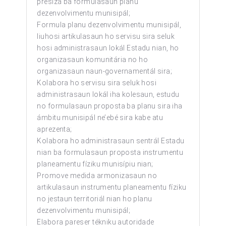
presiza ba formulasaun planu
dezenvolvimentu munisipál
;
Formula planu dezenvolvimentu munisipál,
liuhosi artikulasaun ho servisu sira seluk
hosi administrasaun lokál Estadu nian, ho
organizasaun komunitária no ho
organizasaun naun-governamentál sira;
Kolabora ho servisu sira seluk hosi
administrasaun lokál iha kolesaun, estudu
no formulasaun proposta ba planu sira iha
ámbitu munisipál ne’ebé sira kabe atu
aprezenta;
Kolabora ho administrasaun sentrál Estadu
nian ba formulasaun proposta instrumentu
planeamentu fíziku munisípiu nian;
Promove medida armonizasaun no
artikulasaun instrumentu planeamentu fíziku
no jestaun territoriál nian ho planu
dezenvolvimentu munisipál
;
Elabora pareser tékniku autoridade