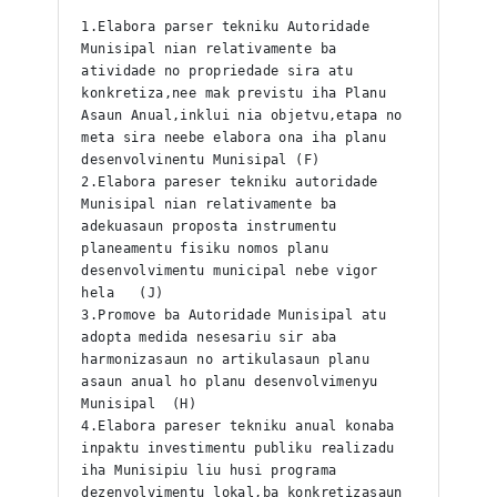
1.Elabora parser tekniku Autoridade 
Munisipal nian relativamente ba 
atividade no propriedade sira atu 
konkretiza,nee mak previstu iha Planu 
Asaun Anual,inklui nia objetvu,etapa no 
meta sira neebe elabora ona iha planu 
desenvolvinentu Munisipal (F)
2.Elabora pareser tekniku autoridade 
Munisipal nian relativamente ba 
adekuasaun proposta instrumentu 
planeamentu fisiku nomos planu 
desenvolvimentu municipal nebe vigor 
hela   (J)
3.Promove ba Autoridade Munisipal atu 
adopta medida nesesariu sir aba 
harmonizasaun no artikulasaun planu 
asaun anual ho planu desenvolvimenyu 
Munisipal  (H)
4.Elabora pareser tekniku anual konaba 
inpaktu investimentu publiku realizadu 
iha Munisipiu liu husi programa 
dezenvolvimentu lokal,ba konkretizasaun 