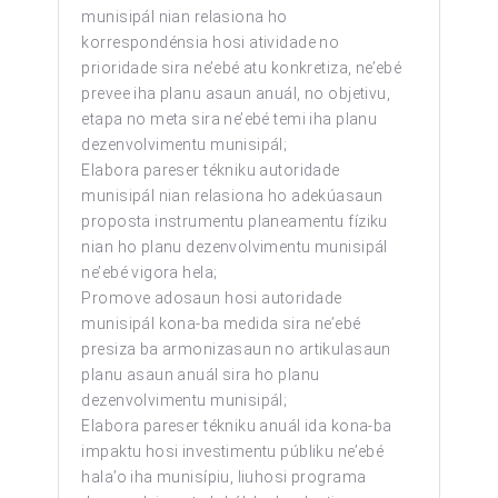
munisipál nian relasiona ho
korrespondénsia hosi atividade no
prioridade sira ne’ebé atu konkretiza, ne’ebé
prevee iha planu asaun anuál, no objetivu,
etapa no meta sira ne’ebé temi iha planu
dezenvolvimentu munisipál
;
Elabora pareser tékniku autoridade
munisipál nian relasiona ho adekúasaun
proposta instrumentu planeamentu fíziku
nian ho planu dezenvolvimentu munisipál
ne’ebé vigora hela;
Promove adosaun hosi autoridade
munisipál kona-ba medida sira ne’ebé
presiza ba armonizasaun no artikulasaun
planu asaun anuál sira ho planu
dezenvolvimentu munisipál;
Elabora pareser tékniku anuál ida kona-ba
impaktu hosi investimentu públiku ne’ebé
hala’o iha munisípiu, liuhosi programa