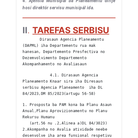
4. Ajénsia Munisipál ba Planeamentu dirije
hosi direktór servisu munisipál ida.
II
.
TAREFAS SERBISU
	Dirasaun Agencia Planeamentu 
(DAPML) iha Departementu rua mak 
hanesan, Departemento Presfectiva no 
Dezemvolvimento Departemento 
Akompanhamento no Avaliasaun
            4.1. Dirasaun Agencia 
Planeamento Knaar sira iha Diresaun  
serbisu Agencia Planeamento  iha DL  
84/2023,DM 85/2023(artugu 56-58)
1. Prosposta ba PAM kona ba Planu Asaun 
Anual,Planu Aprovizionamentu no Planu 
Rekursu Humanu
   (art.56 nu .2,Alinea a)DL 84/3023)
2.Akompanha no Avalia atividade neebe 
desenvolve iha area funsional respetivu 