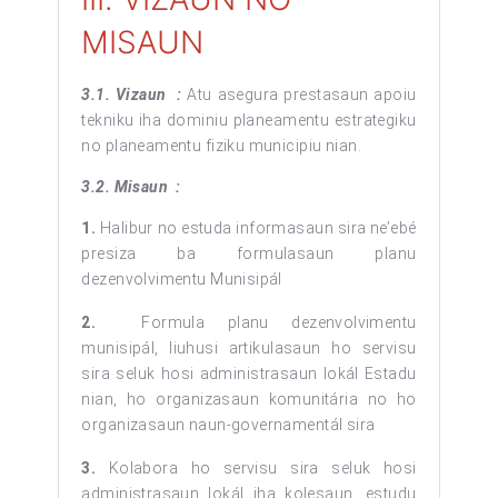
MISAUN
3.1. Vizaun :
Atu asegura prestasaun apoiu
tekniku iha dominiu planeamentu estrategiku
no planeamentu fiziku municipiu nian.
3.2. Misaun :
1.
Halibur no estuda informasaun sira ne’ebé
presiza ba formulasaun planu
dezenvolvimentu Munisipál
2.
Formula planu dezenvolvimentu
munisipál, liuhusi artikulasaun ho servisu
sira seluk hosi administrasaun lokál Estadu
nian, ho organizasaun komunitária no ho
organizasaun naun-governamentál sira
3.
Kolabora ho servisu sira seluk hosi
administrasaun lokál iha kolesaun, estudu