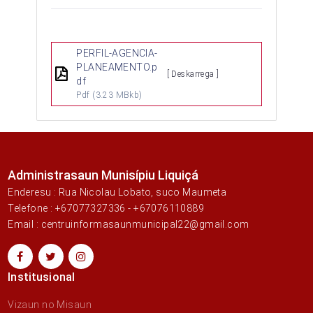
PERFIL-AGENCIA-
PLANEAMENTO.p
[ Deskarrega ]
df
Pdf
(3.23 MBkb)
Administrasaun Munisípiu Liquiçá
Enderesu : Rua Nicolau Lobato, suco Maumeta
Telefone : +67077327336 - +67076110889
Email : centruinformasaunmunicipal22@gmail.com
Institusional
Vizaun no Misaun