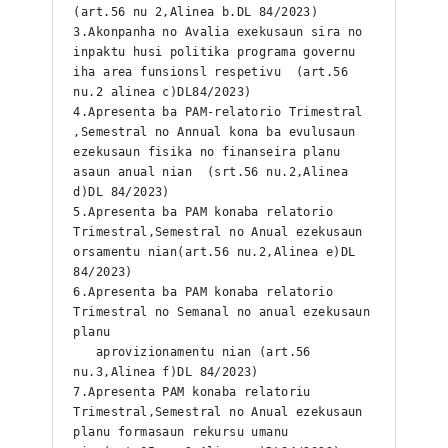
(art.56 nu 2,Alinea b.DL 84/2023)
3.Akonpanha no Avalia exekusaun sira no 
inpaktu husi politika programa governu 
iha area funsionsl respetivu  (art.56 
nu.2 alinea c)DL84/2023)
4.Apresenta ba PAM-relatorio Trimestral 
,Semestral no Annual kona ba evulusaun 
ezekusaun fisika no finanseira planu 
asaun anual nian  (srt.56 nu.2,Alinea 
d)DL 84/2023)
5.Apresenta ba PAM konaba relatorio 
Trimestral,Semestral no Anual ezekusaun 
orsamentu nian(art.56 nu.2,Alinea e)DL 
84/2023)
6.Apresenta ba PAM konaba relatorio 
Trimestral no Semanal no anual ezekusaun 
planu 
   aprovizionamentu nian (art.56 
nu.3,Alinea f)DL 84/2023)
7.Apresenta PAM konaba relatoriu 
Trimestral,Semestral no Anual ezekusaun 
planu formasaun rekursu umanu 