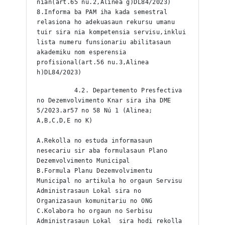
nian(art.65 nu.2,Alinea g)DL84/2023)
8.Informa ba PAM iha kada semestral 
relasiona ho adekuasaun rekursu umanu 
tuir sira nia kompetensia servisu,inklui 
lista numeru funsionariu abilitasaun 
akademiku nom esperensia 
profisional(art.56 nu.3,Alinea 
h)DL84/2023)
          4.2. Departemento Presfectiva 
no Dezemvolvimento Knar sira iha DME 
5/2023.ar57 no 58 Nú 1 (Alinea; 
A,B,C,D,E no K)
A.Rekolla no estuda informasaun 
nesecariu sir aba formulasaun Plano 
Dezemvolvimento Municipal
B.Formula Planu Dezemvolvimentu 
Municipal no artikula ho orgaun Servisu 
Administrasaun Lokal sira no 
Organizasaun komunitariu no ONG
C.Kolabora ho orgaun no Serbisu 
Administrasaun Lokal  sira hodi rekolla 