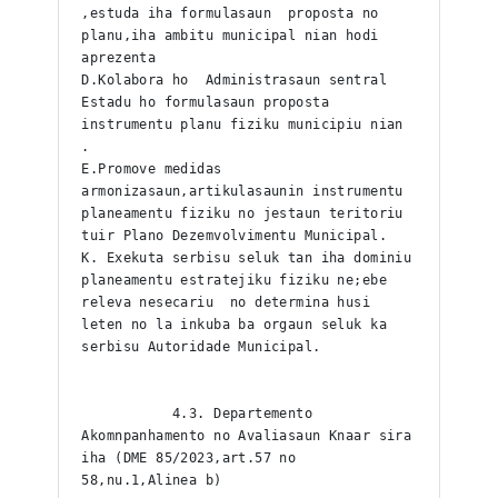
,estuda iha formulasaun  proposta no 
planu,iha ambitu municipal nian hodi 
aprezenta
D.Kolabora ho  Administrasaun sentral 
Estadu ho formulasaun proposta 
instrumentu planu fiziku municipiu nian 
.
E.Promove medidas 
armonizasaun,artikulasaunin instrumentu 
planeamentu fiziku no jestaun teritoriu 
tuir Plano Dezemvolvimentu Municipal.
K. Exekuta serbisu seluk tan iha dominiu 
planeamentu estratejiku fiziku ne;ebe 
releva nesecariu  no determina husi 
leten no la inkuba ba orgaun seluk ka 
serbisu Autoridade Municipal.
           4.3. Departemento 
Akomnpanhamento no Avaliasaun Knaar sira 
iha (DME 85/2023,art.57 no 
58,nu.1,Alinea b)