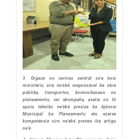
3. Órgaun no servisu sentrál sira hosi
ministériu sira ne’ebé responsável ba obra
públika, transportes, komunikasaun no
planeamentu, sei akompaña, avalia no fó
apoiu tékniku ne’ebé presiza ba Ajénsia
Munisipál ba Planeamentu atu ezerse
kompeténsia sira ne’ebé prevee iha artigu
ne’e.