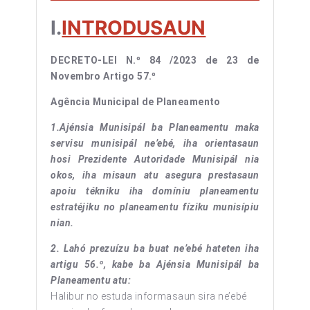
I.
INTRODUSAUN
DECRETO-LEI N.º 84 /2023
de 23 de
Novembro
Artigo 57.º
Agência Municipal de Planeamento
1.Ajénsia Munisipál ba Planeamentu maka
servisu munisipál ne’ebé, iha orientasaun
hosi Prezidente Autoridade Munisipál nia
okos, iha misaun atu asegura prestasaun
apoiu tékniku iha domíniu planeamentu
estratéjiku no planeamentu fíziku munisípiu
nian.
2. Lahó prezuízu ba buat ne’ebé hateten iha
artigu 56.º, kabe ba Ajénsia Munisipál ba
Planeamentu atu:
Halibur no estuda informasaun sira ne’ebé