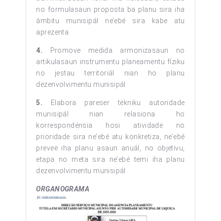
no formulasaun proposta ba planu sira iha
ámbitu munisipál ne’ebé sira kabe atu
aprezenta
4.
Promove medida armonizasaun no
artikulasaun instrumentu planeamentu fíziku
no jestau territoriál nian ho planu
dezenvolvimentu munisipál
5.
Elabora pareser tékniku autoridade
munisipál nian relasiona ho
korrespondénsia hosi atividade no
prioridade sira ne’ebé atu konkretiza, ne’ebé
prevee iha planu asaun anuál, no objetivu,
etapa no meta sira ne’ebé temi iha planu
dezenvolvimentu munisipál
ORGANOGRAMA