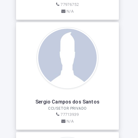
77976752
N/A
Sergio Campos dos Santos
CCI/SETOR PRIVADO
77713939
N/A