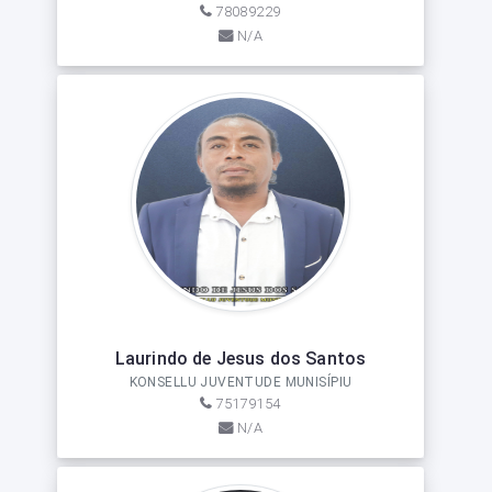
78089229
N/A
Laurindo de Jesus dos Santos
KONSELLU JUVENTUDE MUNISÍPIU
75179154
N/A