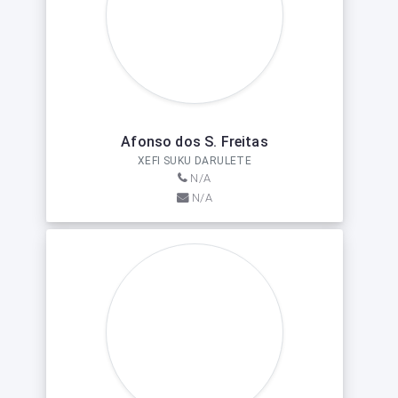
Afonso dos S. Freitas
XEFI SUKU DARULETE
N/A
N/A