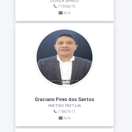
LIQUIÇÁ (AFADL)
77598375
N/A
Graciano Pires dos Santos
PARTIDO FRETILIN
77887617
N/A