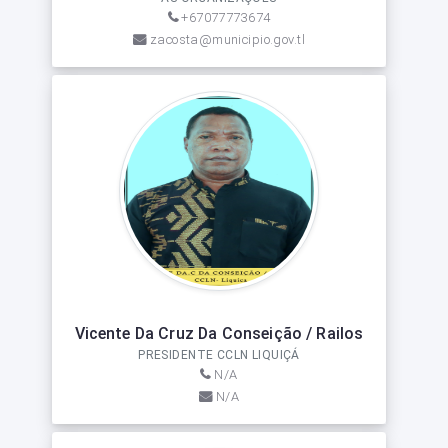
+67077773674
zacosta@municipio.gov.tl
Vicente Da Cruz Da Conseição / Railos
PRESIDENTE CCLN LIQUIÇÁ
N/A
N/A