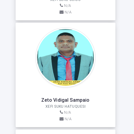
N/A
N/A
Zeto Vidigal Sampaio
XEFI SUKU HATUQUESI
N/A
N/A