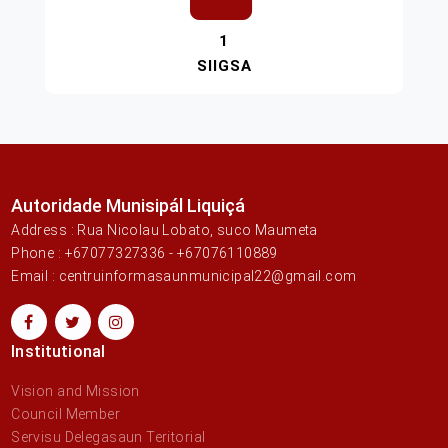
1
SIIGSA
Autoridade Munisipál Liquiçá
Address : Rua Nicolau Lobato, suco Maumeta
Phone : +67077327336 - +67076110889
Email : centruinformasaunmunicipal22@gmail.com
Institutional
Vision and Mission
Council Member
Servisu Delegasaun Teritorial