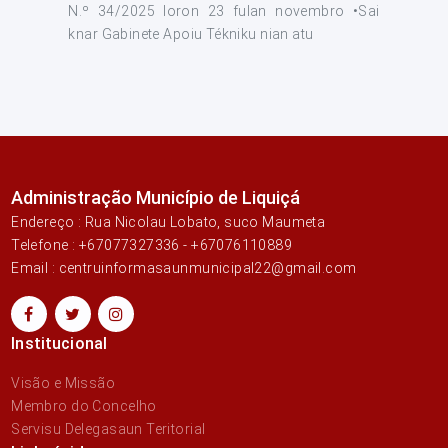
N.º 34/2025 loron 23 fulan novembro •Sai
knar Gabinete Apoiu Tékniku nian atu
Administração Município de Liquiçá
Endereço : Rua Nicolau Lobato, suco Maumeta
Telefone : +67077327336 - +67076110889
Email : centruinformasaunmunicipal22@gmail.com
Institucional
Visão e Missão
Membro do Concelho
Servisu Delegasaun Teritorial