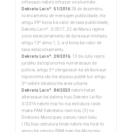
infrasaun nebe’e infrasor sira komete.
o
D
ekretu
L
ei n
. 51/2016
28 de dezembru,
licencamentu de mensajen publicidade, iha
artigu 39º kona ba valor de taxa publicidade,
Dekretu Lei nº. 3/2017, 22 de Marsu rejime
zona estacionamentu de durasaun limitadu.
artigu 13º alina 1, 2, a-d kona ba valor de
taxa estacionamentu.
o
D
ekretu
Lei
n
.
29/2016
, 13 de Jullu rejimi
juridiku da toponomia numerasaun de
policia, artigu 5º obrigasaun ka atribuisaun
toponomia ida iha espasu publik tuir artigu
3º nebe’e lokaliza iha area urbana.
o
Dekretu
L
ei n
.
84/2023
nebe’e hetan
alterasaun ba dalima husi Dekreto Lei No:
3/2016 nebe’e mai ho nia estrutura rasik
maka PAM Sekretariu nain tolu (3) no
Diretores Municipais sanulu resin balu
(18),husi estrutura hirak nebe’e iha hodi fo
apoiu ba servisu PAM nian iha Municipiu