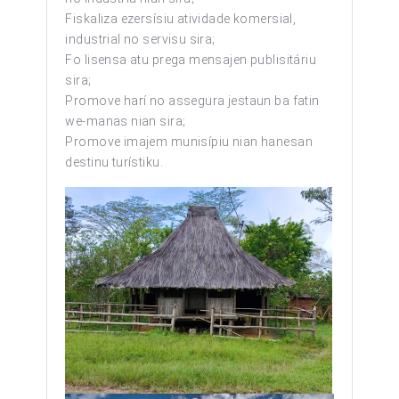
Fiskaliza ezersísiu atividade komersial,
industrial no servisu sira;
Fo lisensa atu prega mensajen publisitáriu
sira;
Promove harí no assegura jestaun ba fatin
we-manas nian sira;
Promove imajem munisípiu nian hanesan
destinu turístiku.