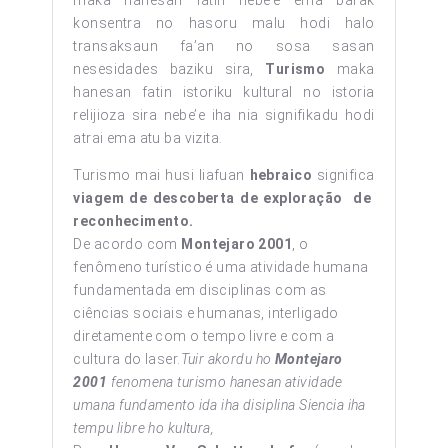
konsentra no hasoru malu hodi halo
transaksaun fa’an no sosa sasan
nesesidades baziku sira,
Turismo
maka
hanesan fatin istoriku kultural no istoria
relijioza sira nebe’e iha nia signifikadu hodi
atrai ema atu ba vizita.
Turismo mai husi liafuan
hebraico
significa
viagem de descoberta de exploração de
reconhecimento.
De acordo com
Montejaro 2001
, o
fenômeno turístico é uma atividade humana
fundamentada em disciplinas com as
ciências sociais e humanas, interligado
diretamente com o tempo livre e com a
cultura do laser.
Tuir akordu ho
Montejaro
2001
fenomena turismo hanesan atividade
umana fundamento ida
iha
disiplina
Siencia
iha
tempu libre ho kultura,