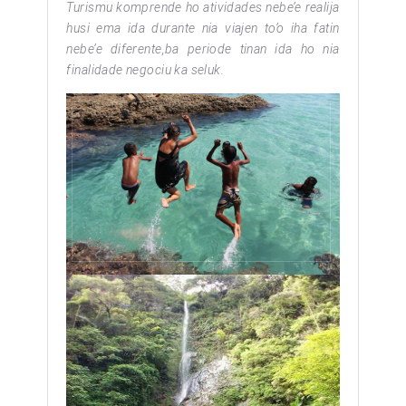
Turismu komprende ho atividades nebe’e realija
husi ema ida durante nia viajen to’o iha fatin
nebe’e diferente,ba periode tinan ida ho nia
finalidade negociu ka seluk.