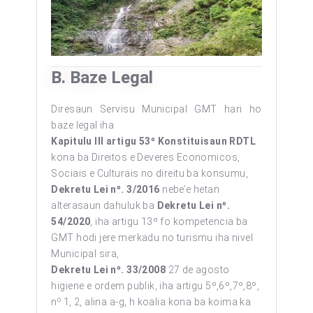
B. Baze Legal
Diresaun Servisu Municipal GMT hari ho
baze legal iha
K
apitulu III artigu 53º
K
onstituisaun RDTL
kona ba Direitos e Deveres Economicos,
Sociais e Culturais no direitu ba konsumu,
D
ekretu
L
ei nº. 3/2016
nebe’e hetan
alterasaun dahuluk ba
D
ekretu
L
ei nº.
54/2020
, iha artigu 13º fo kompetencia ba
GMT hodi jere merkadu no turismu iha nivel
Municipal sira,
D
ekretu
L
ei nº. 33/2008
27 de agosto
higiene e ordem publik, iha artigu 5º,6º,7º,8º,
o
n
1, 2, alina a-g, h koalia kona ba koima ka