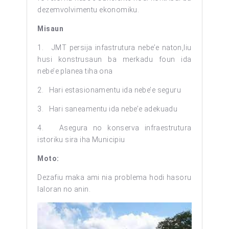
dezemvolvimentu ekonomiku.
Misaun
1. JMT persija infastrutura nebe’e naton,liu
husi konstrusaun ba merkadu foun ida
nebe’e planea tiha ona
2. Hari estasionamentu ida nebe’e seguru
3. Hari saneamentu ida nebe’e adekuadu
4. Asegura no konserva infraestrutura
istoriku sira iha Municipiu
Moto:
Dezafiu maka ami nia problema hodi hasoru
laloran no anin.