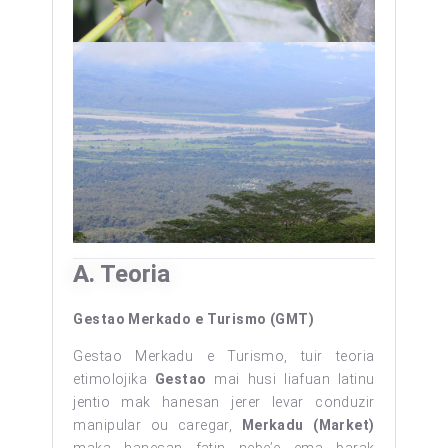
A. Teoria
G
estao Merkado e Turismo (
G
MT)
Gestao Merkadu e Turismo, tuir teoria
etimolojika
G
estao
mai husi liafuan latinu
jentio mak hanesan jerer levar conduzir
manipular ou caregar,
Merkadu (
M
arket)
maka hanesan fatin nebe’e ema barak