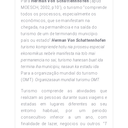
Para
Herman Von Schattennhofen
(apud
MOESCH, 2002, p10’), o turismo “comprende
todos os processos, especialmente os
econômicos, que se manifestam na
chegada, na permanência e na saída do
turismo de um de terminando município.
país ou estado”
Herman Von Schattennhofen
turismo kompr
i
ende
hotu nia
prosesu especial
ekonomikus nebe’e manifesta nia to’o mai
permanencia no sai,
turismo hanesan buat ida
termina iha municipiu,
nasaun ka estadu ida.
Para a organização mundial do turismo
(OMT):
O
rganizasaun mundial turismu OMT.
Turismo comprende as atividades que
realizam as pessoas durante suas viagens e
estadas em lugares diferentes ao seu
entomo habitual, por um periodo
consecultivo inferior a um ano, com
finalidade de lazer, negocios ou outros. ”
T