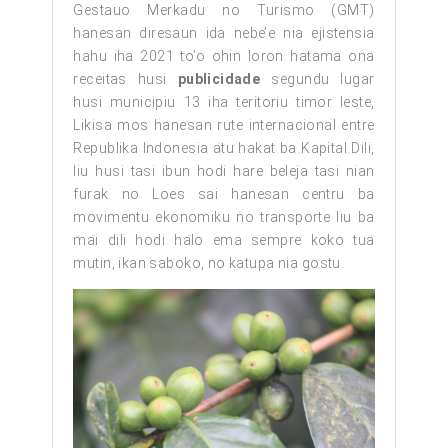
Gestauo Merkadu no Turismo (GMT)
hanesan diresaun ida nebe’e nia ejistensia
hahu iha 2021 to’o ohin loron hatama ona
receitas husi
publicidade
segundu lugar
husi municipiu 13 iha teritoriu timor leste,
Likisa mos hanesan rute internacional entre
Republika Indonesia atu hakat ba Kapital Dili,
liu husi tasi ibun hodi hare beleja tasi nian
furak no Loes sai hanesan centru ba
movimentu ekonomiku no transporte liu ba
mai dili hodi halo ema sempre koko tua
mutin, ikan saboko, no katupa nia gostu.