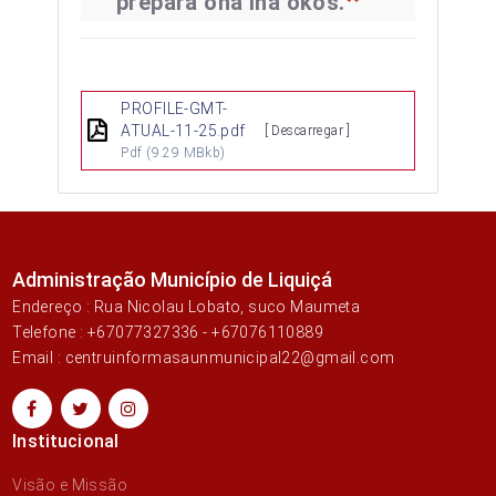
prepara ona iha okos.
PROFILE-GMT-
ATUAL-11-25.pdf
[ Descarregar ]
Pdf
(9.29 MBkb)
Administração Município de Liquiçá
Endereço : Rua Nicolau Lobato, suco Maumeta
Telefone : +67077327336 - +67076110889
Email : centruinformasaunmunicipal22@gmail.com
Institucional
Visão e Missão