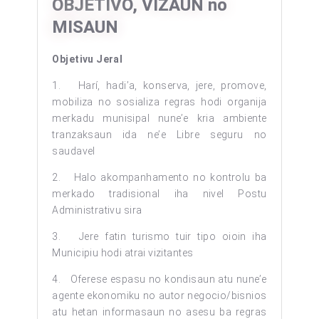
OBJETIVO, VIZAUN no
MISAUN
Objetivu Jeral
1. Harí, hadi’a, konserva, jere, promove,
mobiliza no sosializa regras hodi organija
merkadu munisipal nune’e kria ambiente
tranzaksaun ida ne’e Libre seguru no
saudavel
2. Halo akompanhamento no kontrolu ba
merkado tradisional iha nivel Postu
Administrativu sira
3. Jere fatin turismo tuir tipo oioin iha
Municipiu hodi atrai vizitantes
4. Oferese espasu no kondisaun atu nune’e
agente ekonomiku no autor negocio/bisnios
atu hetan informasaun no asesu ba regras