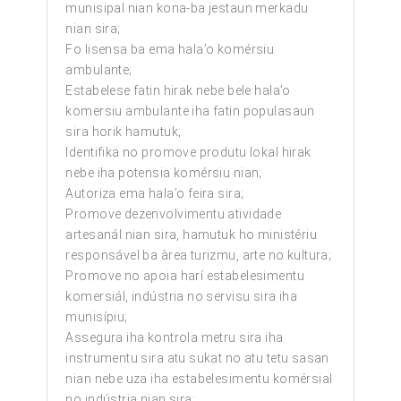
munisipal nian kona-ba jestaun merkadu
nian sira;
Fo lisensa ba ema hala’o komérsiu
ambulante;
Estabelese fatin hirak nebe bele hala’o
komersiu ambulante iha fatin populasaun
sira horik hamutuk;
Identifika no promove produtu lokal hirak
nebe iha potensia komérsiu nian;
Autoriza ema hala’o feira sira;
Promove dezenvolvimentu atividade
artesanál nian sira, hamutuk ho ministériu
responsável ba àrea turizmu, arte no kultura;
Promove no apoia harí estabelesimentu
komersiál, indústria no servisu sira iha
munisípiu;
Assegura iha kontrola metru sira iha
instrumentu sira atu sukat no atu tetu sasan
nian nebe uza iha estabelesimentu komérsial
no indústria nian sira;