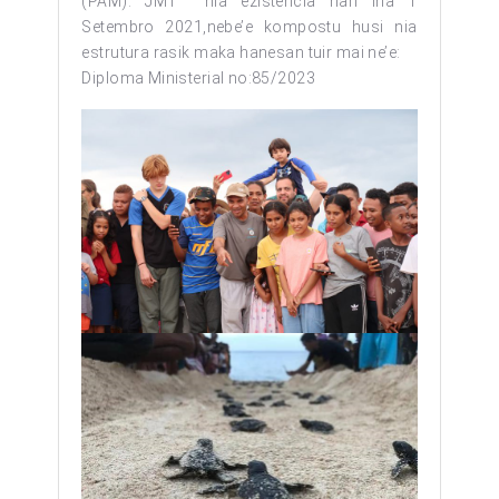
(PAM). JMT nia ezistencia hari iha 1
Setembro 2021,nebe’e kompostu husi nia
estrutura rasik maka hanesan tuir mai ne’e:
Diploma Ministerial no:85/2023