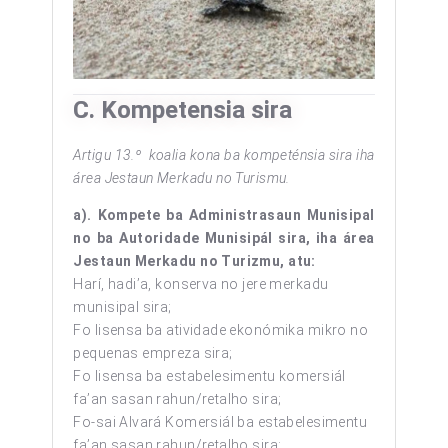
C. Kompetensia sira
Artigu 13.º
koalia kona ba k
ompeténsia
sira iha
área Jestaun Merkadu
no Turi
s
mu
.
a). Kompete ba Administrasaun Munisipal
no ba Autoridade Munisipál sira, iha área
Jestaun Merkadu no Turizmu, atu:
Harí, hadi’a, konserva no jere merkadu
munisipal sira;
Fo lisensa ba atividade ekonómika mikro no
pequenas empreza sira;
Fo lisensa ba estabelesimentu komersiál
fa’an sasan rahun/retalho sira;
Fo-sai Alvará Komersiál ba estabelesimentu
fa’an sasan rahun/retalho sira;