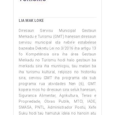
LIA MAK LOKE
Diresaun Servisu Municipal Gestaun
Merkadu e Turismu (GMT) hanesan diresaun
servisu municipal ida nebe’e estabelese
bazeiaba Dekretu Lei no.3/2016 iha artigu 13
fo Kompeténsia sira iha área Gestaun
Merkadu no Turismu hodi halo gestaun ba
merkadu sira iha munnicpiu, tau matan ba
iha turismu kultural, relijiozo no historiku
sira, servisu GMT iha programa ida sub
programa rua atividades Nen (6), GMT
kopera mos ho diresaun sira seluk hanesan,
Siguranca Alimentar, Agrikultura, Teras e
Propriedade, Obras Publik, MTCI, IADE,
SMASA, PNTL, Administrador Postu, Xefe
Suku hodi tau hamutuk ideia no hanoin atu