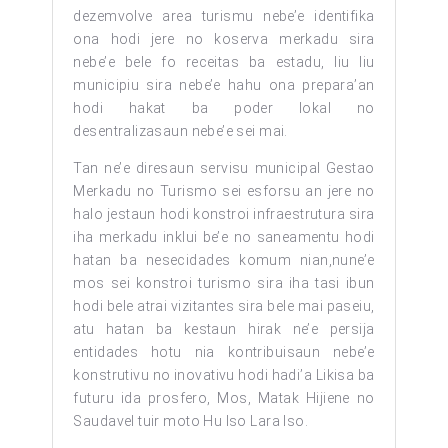
dezemvolve area turismu nebe’e identifika
ona hodi jere no koserva merkadu sira
nebe’e bele fo receitas ba estadu, liu liu
municipiu sira nebe’e hahu ona prepara’an
hodi hakat ba poder lokal no
desentralizasaun nebe’e sei mai.
Tan ne’e diresaun servisu municipal Gestao
Merkadu no Turismo sei esforsu an jere no
halo jestaun hodi konstroi infraestrutura sira
iha merkadu inklui be’e no saneamentu hodi
hatan ba nesecidades komum nian,nune’e
mos sei konstroi turismo sira iha tasi ibun
hodi bele atrai vizitantes sira bele mai paseiu,
atu hatan ba kestaun hirak ne’e persija
entidades hotu nia kontribuisaun nebe’e
konstrutivu no inovativu hodi hadi’a Likisa ba
futuru ida prosfero, Mos, Matak Hijiene no
Saudavel tuir moto Hu Iso Lara Iso.