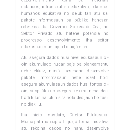
didaticos, infraestrutura edukativa, rekursus
humanos edukativa no seluk tan atu sai
pakote informasaun ba públiko hanesan
referensia ba Governo, Sociedade Civil, no
Sektor Privado atu hatene potensia no
progresso desenvolvimento iha seitor
edukasaun municipio Liquiçá nian.
Atu asegura dados husi nivel edukasaun oi-
oin akumulado nudar baje ba planeamentu
nebe efikaz, nune’e nesesario desenvolve
pakote imformasaun nebe ideal hodi
asegura akumulasaun dados husi fontes oi-
oin, simplifika no asegura rejumu nebe ideal
hodi tulun nai ulun sira hola desijaun ho fasil
no diak liu.
Iha inicio mandato, Diretor Edukasaun
Municipal municipio Liquiçá toma iniciativa
atu rekolha dados no hahu desenvolve