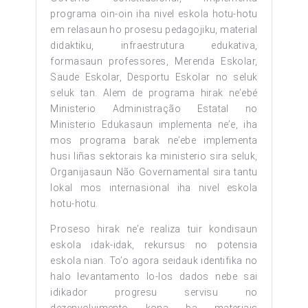
programa oin-oin iha nivel eskola hotu-hotu
em relasaun ho prosesu pedagojiku, material
didaktiku, infraestrutura edukativa,
formasaun professores, Merenda Eskolar,
Saude Eskolar, Desportu Eskolar no seluk
seluk tan. Alem de programa hirak ne’ebé
Ministerio Administração Estatal no
Ministerio Edukasaun implementa ne’e, iha
mos programa barak ne’ebe implementa
husi liñas sektorais ka ministerio sira seluk,
Organijasaun Não Governamental sira tantu
lokal mos internasional iha nivel eskola
hotu-hotu.
Proseso hirak ne’e realiza tuir kondisaun
eskola idak-idak, rekursus no potensia
eskola nian. To’o agora seidauk identifika no
halo levantamento lo‐los dados nebe sai
idikador progresu servisu no
dezenvolvimento kona ba materiais