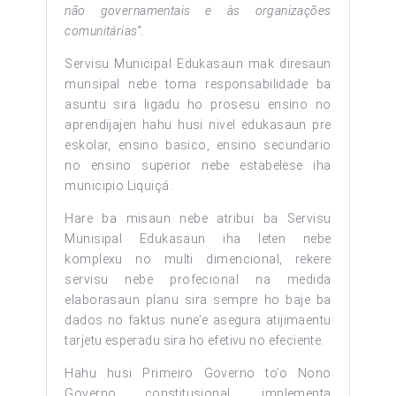
não governamentais e às organizações
comunitárias”.
Servisu Municipal Edukasaun mak diresaun
munsipal nebe toma responsabilidade ba
asuntu sira ligadu ho prosesu ensino no
aprendijajen hahu husi nivel edukasaun pre
eskolar, ensino basico, ensino secundario
no ensino superior nebe estabelese iha
municipio Liquiçá.
Hare ba misaun nebe atribui ba Servisu
Munisipal Edukasaun iha leten nebe
komplexu no multi dimencional, rekere
servisu nebe profecional na medida
elaborasaun planu sira sempre ho baje ba
dados no faktus nune’e asegura atijimaentu
tarjetu esperadu sira ho efetivu no efeciente.
Hahu husi Primeiro Governo to’o Nono
Governo constitusional, implementa