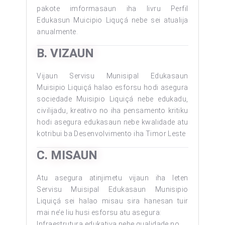
pakote imformasaun iha livru Perfil
Edukasun Muicipio Liquçá nebe sei atualija
anualmente.
B. VIZAUN
Vijaun Servisu Munisipal Edukasaun
Muisipio Liquiçá halao esforsu hodi asegura
sociedade Muisipio Liquiçá nebe edukadu,
civilijadu, kreativo no iha pensamento kritiku
hodi asegura edukasaun nebe kwalidade atu
kotribui ba Desenvolvimento iha Timor Leste
C. MISAUN
Atu asegura atinjimetu vijaun iha leten
Servisu Muisipal Edukasaun Munisipio
Liquiçá sei halao misau sira hanesan tuir
mai ne’e liu husi esforsu atu asegura:
Infraestrutura edukativa nebe qualidade no