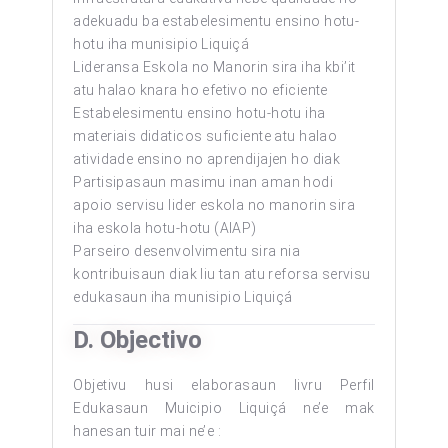
adekuadu ba estabelesimentu ensino hotu-
hotu iha munisipio Liquiçá
Lideransa Eskola no Manorin sira iha kbi’it
atu halao knara ho efetivo no eficiente
Estabelesimentu ensino hotu-hotu iha
materiais didaticos suficiente atu halao
atividade ensino no aprendijajen ho diak
Partisipasaun masimu inan aman hodi
apoio servisu lider eskola no manorin sira
iha eskola hotu-hotu (AIAP)
Parseiro desenvolvimentu sira nia
kontribuisaun diak liu tan atu reforsa servisu
edukasaun iha munisipio Liquiçá
D. Objectivo
Objetivu husi elaborasaun livru Perfil
Edukasaun Muicipio Liquiçá ne’e mak
hanesan tuir mai ne’e :