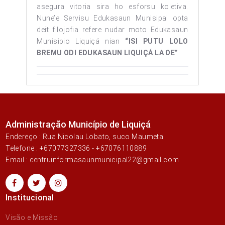
asegura vitoria sira ho esforsu koletiva.
Nune’e Servisu Edukasaun Munisipal opta
deit filojofia refere nudar moto Edukasaun
Munisipio Liquiçá nian
“ISI PUTU LOLO
BREMU ODI EDUKASAUN LIQUIÇÁ LA OE”
Administração Município de Liquiçá
Endereço : Rua Nicolau Lobato, suco Maumeta
Telefone : +67077327336 - +67076110889
Email : centruinformasaunmunicipal22@gmail.com
Institucional
Visão e Missão