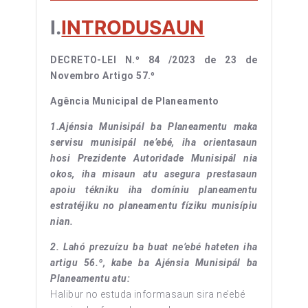
I.
INTRODUSAUN
DECRETO-LEI N.º 84 /2023
de 23 de
Novembro
Artigo 57.º
Agência Municipal de Planeamento
1.Ajénsia Munisipál ba Planeamentu maka
servisu munisipál ne’ebé, iha orientasaun
hosi Prezidente Autoridade Munisipál nia
okos, iha misaun atu asegura prestasaun
apoiu tékniku iha domíniu planeamentu
estratéjiku no planeamentu fíziku munisípiu
nian.
2. Lahó prezuízu ba buat ne’ebé hateten iha
artigu 56.º, kabe ba Ajénsia Munisipál ba
Planeamentu atu:
Halibur no estuda informasaun sira ne’ebé