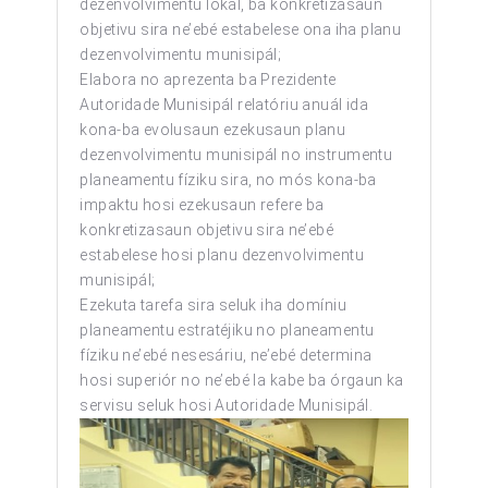
dezenvolvimentu lokál, ba konkretizasaun
objetivu sira ne’ebé estabelese ona iha planu
dezenvolvimentu munisipál;
Elabora no aprezenta ba Prezidente
Autoridade Munisipál relatóriu anuál ida
kona-ba evolusaun ezekusaun planu
dezenvolvimentu munisipál no instrumentu
planeamentu fíziku sira, no mós kona-ba
impaktu hosi ezekusaun refere ba
konkretizasaun objetivu sira ne’ebé
estabelese hosi planu dezenvolvimentu
munisipál;
Ezekuta tarefa sira seluk iha domíniu
planeamentu estratéjiku no planeamentu
fíziku ne’ebé nesesáriu, ne’ebé determina
hosi superiór no ne’ebé la kabe ba órgaun ka
servisu seluk hosi Autoridade Munisipál.