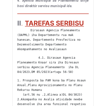
4. Ajénsia Munisipál ba Planeamentu dirije
hosi direktór servisu munisipál ida.
II
.
TAREFAS SERBISU
	Dirasaun Agencia Planeamentu 
(DAPML) iha Departementu rua mak 
hanesan, Departemento Presfectiva no 
Dezemvolvimento Departemento 
Akompanhamento no Avaliasaun
            4.1. Dirasaun Agencia 
Planeamento Knaar sira iha Diresaun  
serbisu Agencia Planeamento  iha DL  
84/2023,DM 85/2023(artugu 56-58)
1. Prosposta ba PAM kona ba Planu Asaun 
Anual,Planu Aprovizionamentu no Planu 
Rekursu Humanu
   (art.56 nu .2,Alinea a)DL 84/3023)
2.Akompanha no Avalia atividade neebe 
desenvolve iha area funsional respetivu 