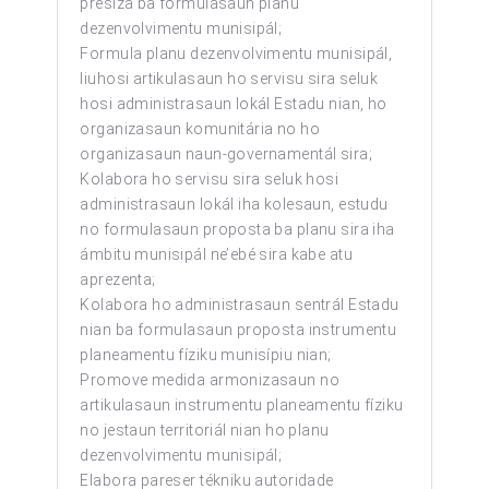
presiza ba formulasaun planu
dezenvolvimentu munisipál
;
Formula planu dezenvolvimentu munisipál,
liuhosi artikulasaun ho servisu sira seluk
hosi administrasaun lokál Estadu nian, ho
organizasaun komunitária no ho
organizasaun naun-governamentál sira;
Kolabora ho servisu sira seluk hosi
administrasaun lokál iha kolesaun, estudu
no formulasaun proposta ba planu sira iha
ámbitu munisipál ne’ebé sira kabe atu
aprezenta;
Kolabora ho administrasaun sentrál Estadu
nian ba formulasaun proposta instrumentu
planeamentu fíziku munisípiu nian;
Promove medida armonizasaun no
artikulasaun instrumentu planeamentu fíziku
no jestaun territoriál nian ho planu
dezenvolvimentu munisipál
;
Elabora pareser tékniku autoridade