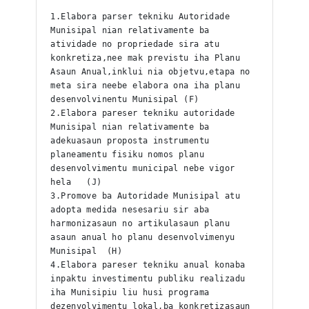
1.Elabora parser tekniku Autoridade 
Munisipal nian relativamente ba 
atividade no propriedade sira atu 
konkretiza,nee mak previstu iha Planu 
Asaun Anual,inklui nia objetvu,etapa no 
meta sira neebe elabora ona iha planu 
desenvolvinentu Munisipal (F)
2.Elabora pareser tekniku autoridade 
Munisipal nian relativamente ba 
adekuasaun proposta instrumentu 
planeamentu fisiku nomos planu 
desenvolvimentu municipal nebe vigor 
hela   (J)
3.Promove ba Autoridade Munisipal atu 
adopta medida nesesariu sir aba 
harmonizasaun no artikulasaun planu 
asaun anual ho planu desenvolvimenyu 
Munisipal  (H)
4.Elabora pareser tekniku anual konaba 
inpaktu investimentu publiku realizadu 
iha Munisipiu liu husi programa 
dezenvolvimentu lokal,ba konkretizasaun 