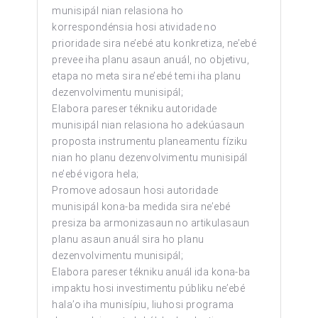
munisipál nian relasiona ho
korrespondénsia hosi atividade no
prioridade sira ne’ebé atu konkretiza, ne’ebé
prevee iha planu asaun anuál, no objetivu,
etapa no meta sira ne’ebé temi iha planu
dezenvolvimentu munisipál
;
Elabora pareser tékniku autoridade
munisipál nian relasiona ho adekúasaun
proposta instrumentu planeamentu fíziku
nian ho planu dezenvolvimentu munisipál
ne’ebé vigora hela;
Promove adosaun hosi autoridade
munisipál kona-ba medida sira ne’ebé
presiza ba armonizasaun no artikulasaun
planu asaun anuál sira ho planu
dezenvolvimentu munisipál;
Elabora pareser tékniku anuál ida kona-ba
impaktu hosi investimentu públiku ne’ebé
hala’o iha munisípiu, liuhosi programa