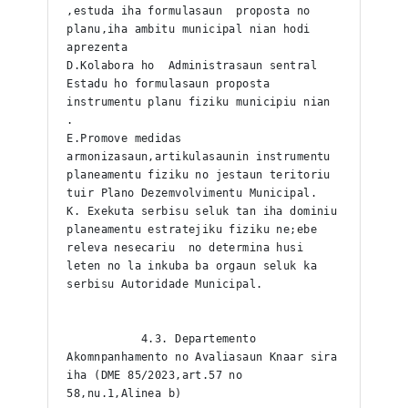
,estuda iha formulasaun  proposta no 
planu,iha ambitu municipal nian hodi 
aprezenta
D.Kolabora ho  Administrasaun sentral 
Estadu ho formulasaun proposta 
instrumentu planu fiziku municipiu nian 
.
E.Promove medidas 
armonizasaun,artikulasaunin instrumentu 
planeamentu fiziku no jestaun teritoriu 
tuir Plano Dezemvolvimentu Municipal.
K. Exekuta serbisu seluk tan iha dominiu 
planeamentu estratejiku fiziku ne;ebe 
releva nesecariu  no determina husi 
leten no la inkuba ba orgaun seluk ka 
serbisu Autoridade Municipal.
           4.3. Departemento 
Akomnpanhamento no Avaliasaun Knaar sira 
iha (DME 85/2023,art.57 no 
58,nu.1,Alinea b)