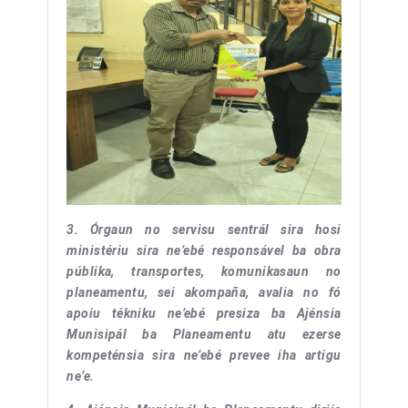
3. Órgaun no servisu sentrál sira hosi
ministériu sira ne’ebé responsável ba obra
públika, transportes, komunikasaun no
planeamentu, sei akompaña, avalia no fó
apoiu tékniku ne’ebé presiza ba Ajénsia
Munisipál ba Planeamentu atu ezerse
kompeténsia sira ne’ebé prevee iha artigu
ne’e.