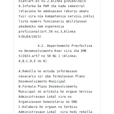
nian(art.65 nu.2,Alinea g)DL84/2023)
8.Informa ba PAM iha kada semestral 
relasiona ho adekuasaun rekursu umanu 
tuir sira nia kompetensia servisu,inklui 
lista numeru funsionariu abilitasaun 
akademiku nom esperensia 
profisional(art.56 nu.3,Alinea 
h)DL84/2023)
          4.2. Departemento Presfectiva 
no Dezemvolvimento Knar sira iha DME 
5/2023.ar57 no 58 Nú 1 (Alinea; 
A,B,C,D,E no K)
A.Rekolla no estuda informasaun 
nesecariu sir aba formulasaun Plano 
Dezemvolvimento Municipal
B.Formula Planu Dezemvolvimentu 
Municipal no artikula ho orgaun Servisu 
Administrasaun Lokal sira no 
Organizasaun komunitariu no ONG
C.Kolabora ho orgaun no Serbisu 
Administrasaun Lokal  sira hodi rekolla 