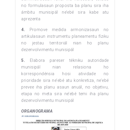
no formulasaun proposta ba planu sira iha
ámbitu munisipál ne’ebé sira kabe atu
aprezenta
4.
Promove medida armonizasaun no
artikulasaun instrumentu planeamentu fíziku
no jestau territoriál nian ho planu
dezenvolvimentu munisipál
5.
Elabora pareser tékniku autoridade
munisipál nian relasiona ho
korrespondénsia hosi atividade no
prioridade sira ne’ebé atu konkretiza, ne’ebé
prevee iha planu asaun anuál, no objetivu,
etapa no meta sira ne’ebé temi iha planu
dezenvolvimentu munisipál
ORGANOGRAMA