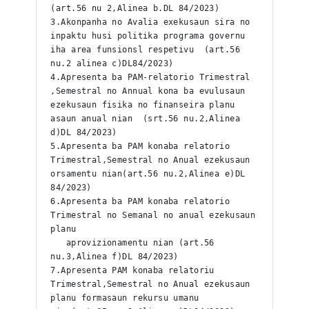
(art.56 nu 2,Alinea b.DL 84/2023)
3.Akonpanha no Avalia exekusaun sira no 
inpaktu husi politika programa governu 
iha area funsionsl respetivu  (art.56 
nu.2 alinea c)DL84/2023)
4.Apresenta ba PAM-relatorio Trimestral 
,Semestral no Annual kona ba evulusaun 
ezekusaun fisika no finanseira planu 
asaun anual nian  (srt.56 nu.2,Alinea 
d)DL 84/2023)
5.Apresenta ba PAM konaba relatorio 
Trimestral,Semestral no Anual ezekusaun 
orsamentu nian(art.56 nu.2,Alinea e)DL 
84/2023)
6.Apresenta ba PAM konaba relatorio 
Trimestral no Semanal no anual ezekusaun 
planu 
   aprovizionamentu nian (art.56 
nu.3,Alinea f)DL 84/2023)
7.Apresenta PAM konaba relatoriu 
Trimestral,Semestral no Anual ezekusaun 
planu formasaun rekursu umanu 