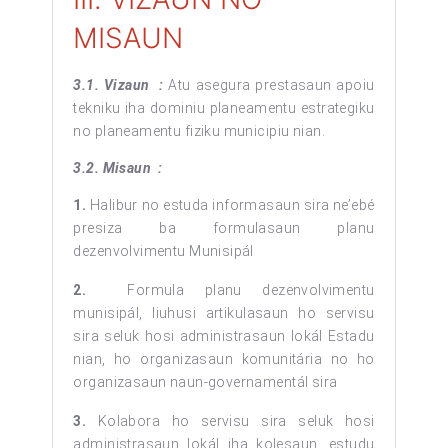
MISAUN
3.1. Vizaun :
Atu asegura prestasaun apoiu
tekniku iha dominiu planeamentu estrategiku
no planeamentu fiziku municipiu nian.
3.2. Misaun :
1.
Halibur no estuda informasaun sira ne’ebé
presiza ba formulasaun planu
dezenvolvimentu Munisipál
2.
Formula planu dezenvolvimentu
munisipál, liuhusi artikulasaun ho servisu
sira seluk hosi administrasaun lokál Estadu
nian, ho organizasaun komunitária no ho
organizasaun naun-governamentál sira
3.
Kolabora ho servisu sira seluk hosi
administrasaun lokál iha kolesaun, estudu