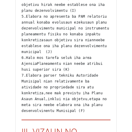
objetivu hirak neebe establese ona iha 
planu dezenvolvimentu (I)
5.Elabora no apresenta ba PAM relatoriu 
annual konaba evolusaun ezekusaun planu 
dezenvolvimentu municipal no instrumentu 
planeamentu fisiku no konaba inpaktu 
konkretizasaun objetivu sira nianneebe 
establese ona iha planu dezenvolvimentu 
municipal  (J)
6.Halo mos tarefa seluk iha area 
AjensiaPlaneamentu nian neebe atribui 
husi superior sira (K)
7.Elabora parser tekniku Autoridade 
Munisipal nian relativamente ba 
atividade no propriedade sira atu 
konkretiza,nee mak previstu iha Planu 
Asaun Anual,inklui nia objetvu,etapa no 
meta sira neebe elabora ona iha planu 
desenvolvinentu Munisipal (F)
III. VIZAUN NO