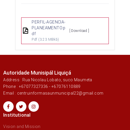
PERFIL-AGENCIA-
PLANEAMENTO.p
[ Download ]
df
Pdf
(3.23 MBkb)
Autoridade Munisipál Liquiçá
Address : Rua Nicolau Lobato, suco Maumeta
Phone : +67077327336 - +67076110889
Email : centruinformasaunmunicipal22@gmail.com
Institutional
Vision and Mission