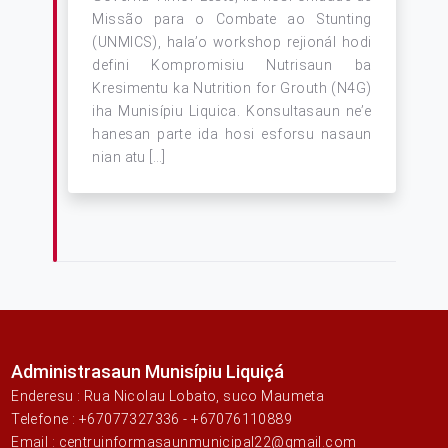
Missão para o Combate ao Stunting
(UNMICS), hala’o workshop rejionál hodi
defini Kompromisiu Nutrisaun ba
Kresimentu ka Nutrition for Grouth (N4G)
iha Munisípiu Liquica. Konsultasaun ne’e
hanesan parte ida hosi esforsu nasaun
nian atu […]
Administrasaun Munisípiu Liquiçá
Enderesu : Rua Nicolau Lobato, suco Maumeta
Telefone : +67077327336 - +67076110889
Email : centruinformasaunmunicipal22@gmail.com