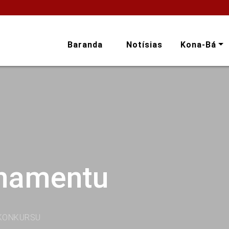
Baranda
Notísias
Kona-Bá
onamentu
KONKURSU