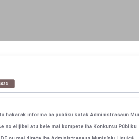
2023
u hakarak informa ba publiku katak Administrasaun Muni
e no elijibel atu bele mai kompete iha Konkursu Públiku
DF ou mai direta iha Administrasaun Munisípiu Liquicá