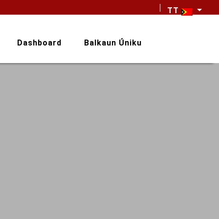
TT
Dashboard
Balkaun Úniku