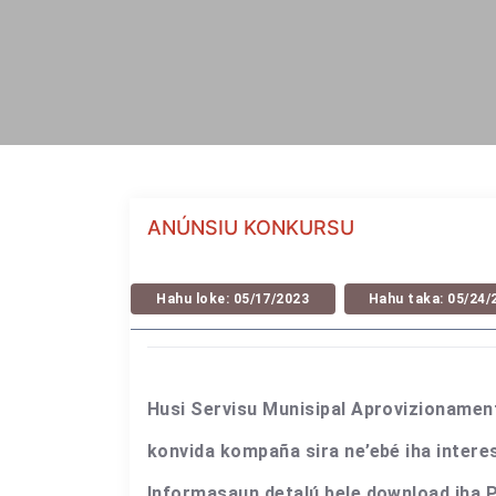
ANÚNSIU KONKURSU
Hahu loke: 05/17/2023
Hahu taka: 05/24/
Husi Servisu Munisipal Aprovizionament
konvida kompaña sira ne’ebé iha interes
Informasaun detalú bele download iha P