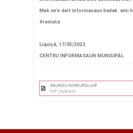
Mak ne’e deit informasaun badak ami ha
#remata
Liquiçá, 17/05/2023
CENTRU INFORMASAUN MUNISIPÁL
ANUNSIU-KONKURSU.pdf
Pdf
( Byteskb)