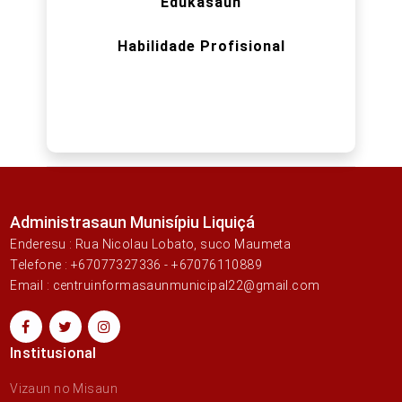
Edukasaun
Habilidade Profisional
Administrasaun Munisípiu Liquiçá
Enderesu : Rua Nicolau Lobato, suco Maumeta
Telefone : +67077327336 - +67076110889
Email : centruinformasaunmunicipal22@gmail.com
Institusional
Vizaun no Misaun