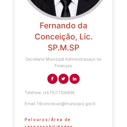
Fernando da
Conceição, Lic.
SP.M.SP
Secretario Munisipál Administrasaun no
Finanças
Telefone:
(+670)77336896
Email:
fdconceicao@municipio.gov.tl
Pelouros/Área de
responsabilidades: