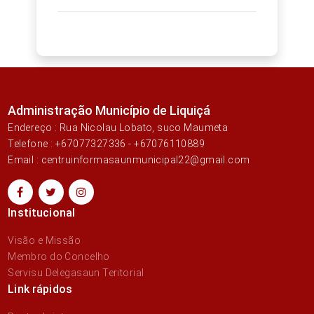
Administração Município de Liquiçá
Endereço : Rua Nicolau Lobato, suco Maumeta
Telefone : +67077327336 - +67076110889
Email : centruinformasaunmunicipal22@gmail.com
Institucional
Visão e Missão
Membro do Concelho
Servisu Delegasaun Teritorial
Link rápidos