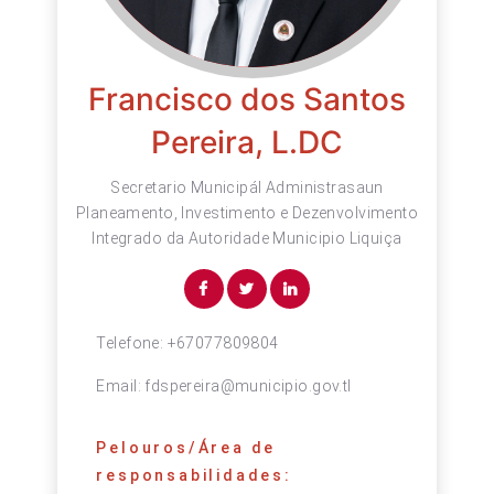
Francisco dos Santos
Pereira, L.DC
Secretario Municipál Administrasaun
Planeamento, Investimento e Dezenvolvimento
Integrado da Autoridade Municipio Liquiça
Telefone:
+67077809804
Email:
fdspereira@municipio.gov.tl
Pelouros/Área de
responsabilidades: