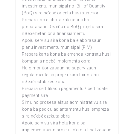
investimentu munisipal no Bill of Quantity
(BoQ) sira ne’ebé orienta husi superior.
Prepara no elabora kalendariu ba
preparasaun Dezeñu no BoQ projetu sira
ne’ebé hetan ona finansiamentu
Apoiu servisu sira kona ba elaborasaun
planu investimentu munisipal (PIM)
Prepara karta kona ba emenda kontratu husi
kompania ne’ebé implementa obra
Halo monitorizasaun no supervizaun
regularmente ba projetu sira tuir orariu
ne’ebé estabelese ona.
Prepara sertifikadu pagamentu / certificate
payment sira
Simu no prosesa aktus administrativu sira
kona ba pedidu adiantamentu husi empreza
sira ne’ebé ezekuta obra.
Apoiu servisu sira hotu kona ba
implementasaun projetu to’o nia finalizasaun