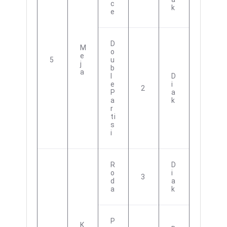
C
K
E
D
M
O
E
5
U
J
B
A
L
D
E
I
2
P
A
A
K
R
Ti
S
I
R
D
O
I
3
D
A
A
K
P
K