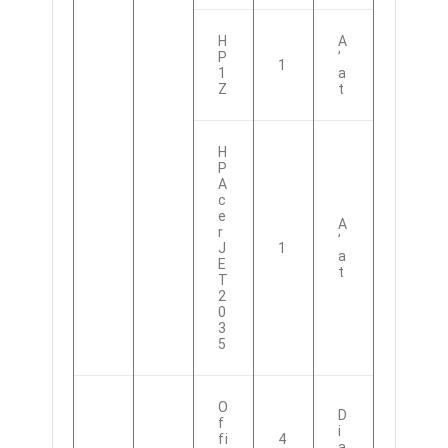
H
A
P
’
1
1
A
Z
T
H
P
A
C
E
A
R
’
J
1
A
E
T
T
2
0
3
5
O
D
F
I
Fi
4
A