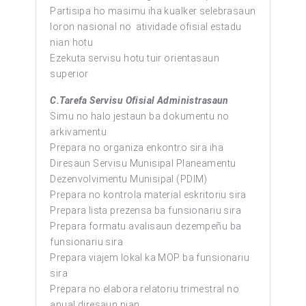
Partisipa ho masimu iha kualker selebrasaun
loron nasional no atividade ofisial estadu
nian hotu
Ezekuta servisu hotu tuir orientasaun
superior
C.Tarefa Servisu Ofisial Administrasaun
Simu no halo jestaun ba dokumentu no
arkivamentu
Prepara no organiza enkontro sira iha
Diresaun Servisu Munisipal Planeamentu
Dezenvolvimentu Munisipal (PDIM)
Prepara no kontrola material eskritoriu sira
Prepara lista prezensa ba funsionariu sira
Prepara formatu avalisaun dezempeñu ba
funsionariu sira
Prepara viajem lokal ka MOP ba funsionariu
sira
Prepara no elabora relatoriu trimestral no
anual diresaun nian