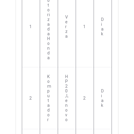
O
T
O
Ri
V
Z
D
E
A
I
1
R
1
D
A
Z
A
K
A
H
O
N
D
A
K
H
O
P
M
2
P
0
D
U
,L
I
2
2
T
E
A
A
N
K
D
O
O
V
R
O