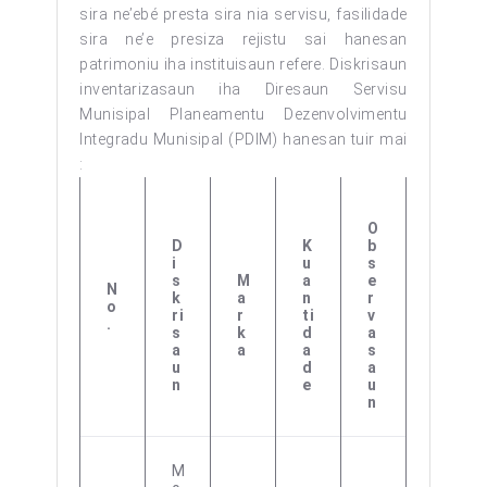
sira ne’ebé presta sira nia servisu, fasilidade
sira ne’e presiza rejistu sai hanesan
patrimoniu iha instituisaun refere. Diskrisaun
inventarizasaun iha Diresaun Servisu
Munisipal Planeamentu Dezenvolvimentu
Integradu Munisipal (PDIM) hanesan tuir mai
:
O
D
K
B
I
U
S
S
M
A
E
N
K
A
N
R
O
Ri
R
Ti
V
.
S
K
D
A
A
A
A
S
U
D
A
N
E
U
N
M