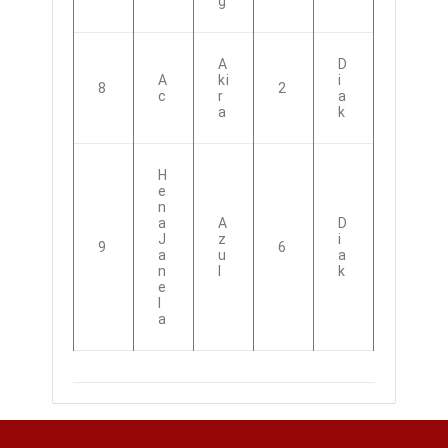
G
A
D
A
Ki
I
8
2
C
R
A
A
K
H
E
N
A
A
D
J
Z
I
9
6
A
U
A
N
L
K
E
L
A