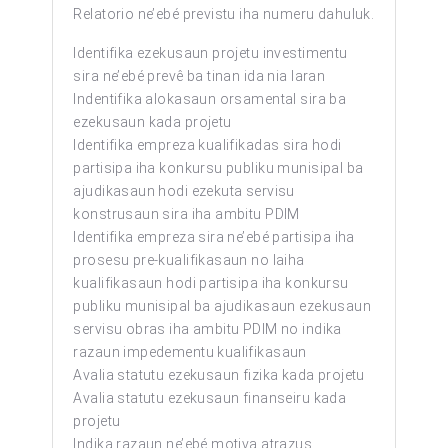
Relatorio ne’ebé previstu iha numeru dahuluk.
Identifika ezekusaun projetu investimentu
sira ne’ebé prevê ba tinan ida nia laran
Indentifika alokasaun orsamental sira ba
ezekusaun kada projetu
Identifika empreza kualifikadas sira hodi
partisipa iha konkursu publiku munisipal ba
ajudikasaun hodi ezekuta servisu
konstrusaun sira iha ambitu PDIM
Identifika empreza sira ne’ebé partisipa iha
prosesu pre-kualifikasaun no laiha
kualifikasaun hodi partisipa iha konkursu
publiku munisipal ba ajudikasaun ezekusaun
servisu obras iha ambitu PDIM no indika
razaun impedementu kualifikasaun
Avalia statutu ezekusaun fizika kada projetu
Avalia statutu ezekusaun finanseiru kada
projetu
Indika razaun ne’ebé motiva atrazus