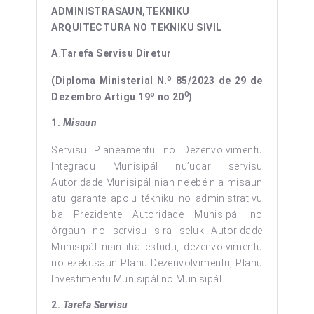
ADMINISTRASAUN,
TEKNIKU
ARQUITECTURA NO TEKNIKU SIVIL
A
.
Tarefa Servisu Diretur
o
(Diploma Ministerial N.
85/2023 de 29 de
o
0
Dezembro Artigu 19
no 20
)
1.
Misaun
Servisu Planeamentu no Dezenvolvimentu
Integradu Munisipál nu’udar servisu
Autoridade Munisipál nian ne’ebé nia misaun
atu garante apoiu tékniku no administrativu
ba Prezidente Autoridade Munisipál no
órgaun no servisu sira seluk Autoridade
Munisipál nian iha estudu, dezenvolvimentu
no ezekusaun Planu Dezenvolvimentu, Planu
Investimentu Munisipál no Munisipál.
2.
Tarefa Servisu