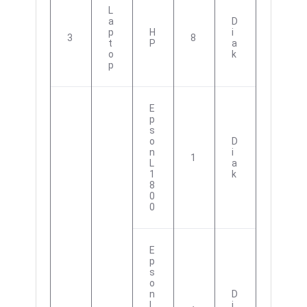
L
A
D
P
H
I
3
8
T
P
A
O
K
P
E
P
S
O
D
N
I
1
L
A
1
K
8
0
0
E
P
S
O
N
D
L
I