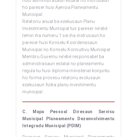
husi administrasaun estatal no instrusaun
ho pareser husi Ajensia Planeamentu
Munisipal.
Relatoriu anual ba ezekusaun Planu
Investimentu Munisipal tuir pareser ne’ebé
temin iha numeru 1 sei iha instrusaun ho
pareser husi Konselu Koordenasaun
Munisipal no Konselu Konsultivu Munisipal
Membru Guvernu ne’ebé responsabel ba
administrasaun estatal no planeamentu
regula liu husi diploma ministerial konjuntu
ho forma prosesu relatoriu evolusaun
ezekusaun fizika planu investimentu
munisipal.
C. Mapa Pessoal Diresaun Servisu
Munisipal Planeamentu Dezenvolvimentu
Integradu Munisipal (PDIM)