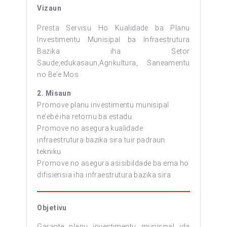
Vizaun
Presta Servisu Ho Kualidade ba Planu
Investimentu Munisipal ba Infraestrutura
Bazika iha Setor
Saude,edukasaun,Agrikultura, Saneamentu
no Be’e Mos
2. Misaun
Promove planu investimentu munisipal
ne’ebé iha retornu ba estadu.
Promove no asegura kualidade
infraestrutura bazika sira tuir padraun
tekniku
Promove no asegura asisibildade ba ema ho
difisiensia iha infraestrutura bazika sira
Objetivu
Garante planu investimentu munisipal ida