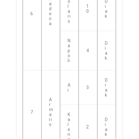
O
D
A
L
1
I
D
A
0
A
6
E
Ri
K
Ir
S
A
N
D
A
I
P
4
A
O
K
Li
D
A
I
3
I
A
K
A
R
M
7
A
K
Ri
A
D
O
L
I
2
E
A
N
K