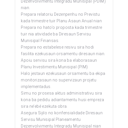
Dezenvolvimentu Integradu Munisipal (PDIM)
nian.
Prepara relatoriu Dezenpenhu no Previstu
kada trimestre tuir Planu Asaun Anual nian
Prepara no hato’o proposta kada trimestre
tuir nia atividade ba Diresaun Servisu
Munisipal Finansas.
Prepara no estabelese resivu sira hodi
fasilita ezekusaun orsamentu diresaun nian.
Apoiu servisu sira kona ba elaborasaun
Planu Investimentu Munisipal (PIM)
Halo jestaun ezekusaun orsamentu ba ekipa
monitorizasaun no supervizaun projetu
implementadus.
Simu no prosesa aktus administrativu sira
kona ba pedidu adiantamentu husi empreza
sira ne’ebé ezekuta obra.
Asegura Sijilo no konfensialidade Diresaun
Servisu Munisipal Planeamentu
Dezenvolvimentu Integradu Munisipal nian