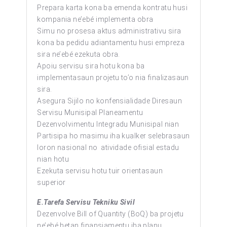
Prepara karta kona ba emenda kontratu husi
kompania ne’ebé implementa obra
Simu no prosesa aktus administrativu sira
kona ba pedidu adiantamentu husi empreza
sira ne’ebé ezekuta obra.
Apoiu servisu sira hotu kona ba
implementasaun projetu to’o nia finalizasaun
sira.
Asegura Sijilo no konfensialidade Diresaun
Servisu Munisipal Planeamentu
Dezenvolvimentu Integradu Munisipal nian
Partisipa ho masimu iha kualker selebrasaun
loron nasional no atividade ofisial estadu
nian hotu
Ezekuta servisu hotu tuir orientasaun
superior
E.Tarefa Servisu Tekniku Sivil
Dezenvolve Bill of Quantity (BoQ) ba projetu
ne’ebé hetan finansiamentu iha planu