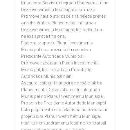
Knaar sira Servisu Integradu Planeamentu no
Dezenvolvimentu Munisipál nian maka:
Promove hala’o atividade sira ne’ebé prevee
ona iha ámbitu Planeamentu Integradu
Dezenvolvimentu Munisipál, tuir kalendáriu
ne’ebé aprova tiha ona;
Elabora proposta Planu Investimentu
Munisipál no aprezenta ba respetivu
Prezidente Autoridade Munisipál;
Promove ezekusaun Planu Investimentu
Munisipál, tuir matadalan Prezidente
Autoridade Munisipál nian;
Asegura jestaun finanseira ne’ebé di’ak ba
Planeamentu Dezenvolvimentu Integradu
Munisipál no Planu Investimentu Munisipál;
Propoin ba Prezidente Autoridade Munisipál
halo pagamentu sira relasiona ho ezekusaun
projetu sira Planu Investimentu Munisipál
nian, tuir enkuadramentu legál no kontratuál
ne’ebé estabelese ona ba ida-ne’e;