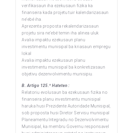
verifikasaun iha ezekusaun fizika ka
finanseira kada projetu tuir kalendarizasaun
ne’ebé iha.
Aprezenta proposta rekalendarizasaun
projetu sira ne’ebé temin iha alinea uluk
Avalia impaktu ezekusaun planu
investimentu munisipal ba kriasaun empregu
lokal
Avalia impaktu ezekusaun planu
investimentu munisipal ba konkretizasaun
objetivu dezenvolvimentu munisipiu.
B.
Artigo 125.º Hateten :
Relatoriu evolusaun ba ezekusaun fizika no
finanseira planu investimentu munisipal
haruka husi Prezidente Autoridade Munisipal,
sob proposta husi Diretor Servisu munisipal
Planeamentu Integradu no Dezenvolvimentu
Munisipal, ka membru Governu responsavel