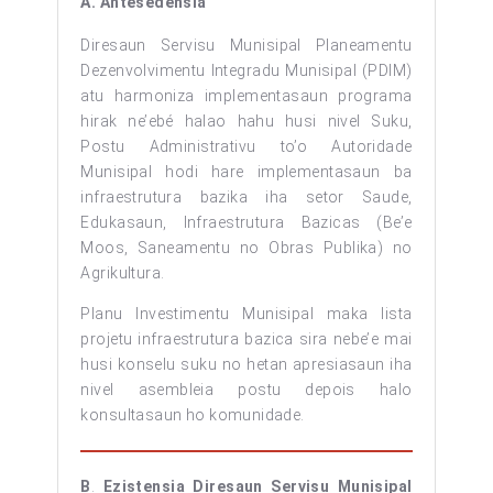
A.
Antesedénsia
Diresaun Servisu Munisipal Planeamentu
Dezenvolvimentu Integradu Munisipal (PDIM)
atu harmoniza implementasaun programa
hirak ne’ebé halao hahu husi nivel Suku,
Postu Administrativu to’o Autoridade
Munisipal hodi hare implementasaun ba
infraestrutura bazika iha setor Saude,
Edukasaun, Infraestrutura Bazicas (Be’e
Moos, Saneamentu no Obras Publika) no
Agrikultura.
Planu Investimentu Munisipal maka lista
projetu infraestrutura bazica sira nebe’e mai
husi konselu suku no hetan apresiasaun iha
nivel asembleia postu depois halo
konsultasaun ho komunidade.
B
.
Ezistensia Diresaun Servisu Munisipal