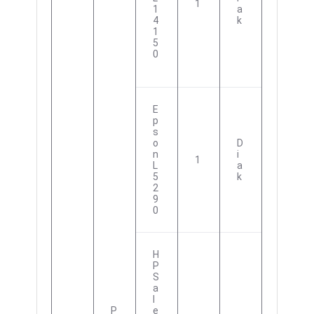
1
1
A
4
K
1
5
0
E
P
S
O
D
N
I
1
L
A
5
K
2
9
0
H
P
S
A
L
P
E