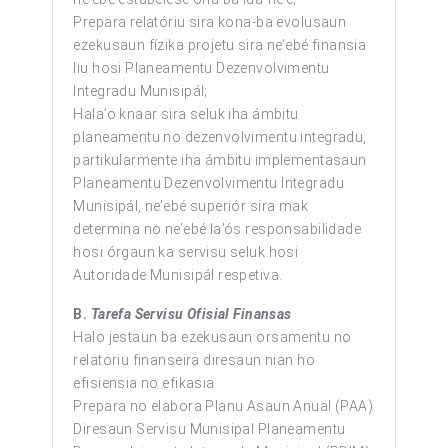
Prepara relatóriu sira kona-ba evolusaun
ezekusaun fízika projetu sira ne’ebé finansia
liu hosi Planeamentu Dezenvolvimentu
Integradu Munisipál;
Hala’o knaar sira seluk iha ámbitu
planeamentu no dezenvolvimentu integradu,
partikularmente iha ámbitu implementasaun
Planeamentu Dezenvolvimentu Integradu
Munisipál, ne’ebé superiór sira mak
determina no ne’ebé la’ós responsabilidade
hosi órgaun ka servisu seluk hosi
Autoridade Munisipál respetiva.
B.
Tarefa Servisu Ofisial Finansas
Halo jestaun ba ezekusaun orsamentu no
relatoriu finanseira diresaun nian ho
efisiensia no efikasia
Prepara no elabora Planu Asaun Anual (PAA)
Diresaun Servisu Munisipal Planeamentu