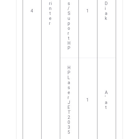
Ri
S
D
N
/
I
4
1
T
S
A
E
U
K
R
P
O
R
T
H
P
H
P
L
A
S
E
A
R
’
1
J
A
E
T
T
2
0
3
5