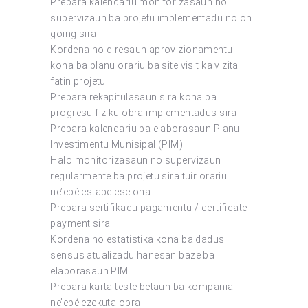
Prepara kalendariu monitorizasaun no
supervizaun ba projetu implementadu no on
going sira
Kordena ho diresaun aprovizionamentu
kona ba planu orariu ba site visit ka vizita
fatin projetu
Prepara rekapitulasaun sira kona ba
progresu fiziku obra implementadus sira
Prepara kalendariu ba elaborasaun Planu
Investimentu Munisipal (PIM)
Halo monitorizasaun no supervizaun
regularmente ba projetu sira tuir orariu
ne’ebé estabelese ona.
Prepara sertifikadu pagamentu / certificate
payment sira
Kordena ho estatistika kona ba dadus
sensus atualizadu hanesan baze ba
elaborasaun PIM
Prepara karta teste betaun ba kompania
ne’ebé ezekuta obra