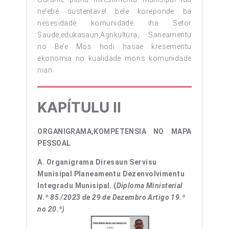
ne’ebé sustentavel bele koreponde ba
nesesidade komunidade iha Setor
Saude,edukasaun,Agrikultura, Saneamentu
no Be’e Mos hodi hasae kresementu
ekonomia no kualidade moris komunidade
nian.
KAPÍTULU II
ORGANIGRAMA,KOMPETENSIA NO MAPA
PESSOAL
A. Organigrama Diresaun Servisu
Munisipal Planeamentu Dezenvolvimentu
Integradu Munisipal. (
Diploma Ministerial
N.º 85 /2023 de 29 de Dezembro Artigo 19.º
no 20.º)