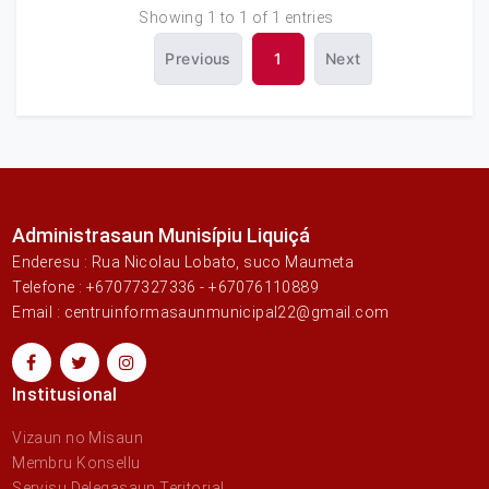
Showing 1 to 1 of 1 entries
Previous
1
Next
Administrasaun Munisípiu Liquiçá
Enderesu : Rua Nicolau Lobato, suco Maumeta
Telefone : +67077327336 - +67076110889
Email : centruinformasaunmunicipal22@gmail.com
Institusional
Vizaun no Misaun
Membru Konsellu
Servisu Delegasaun Teritorial