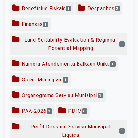
Benefísius Fiskais
Despachos
1
2
Finansas
1
Land Suitability Evaluation & Regional
1
Potential Mapping
Numeru Atendementu Balkaun Uniku
1
Obras Munisipais
1
Organograma Servisu Munisipal
1
PAA-2026
PDIM
1
6
Perfil Diresaun Servisu Munisipal
1
Liquica