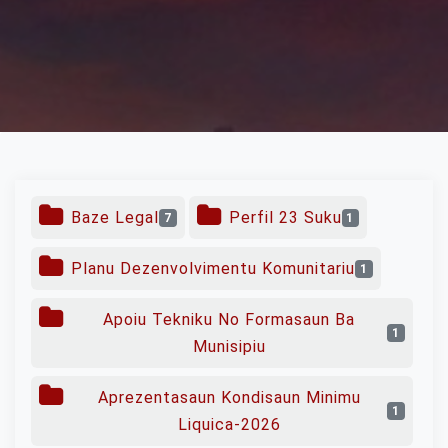
Baze Legal
Perfil 23 Suku
7
1
Planu Dezenvolvimentu Komunitariu
1
Apoiu Tekniku No Formasaun Ba
1
Munisipiu
Aprezentasaun Kondisaun Minimu
1
Liquica-2026