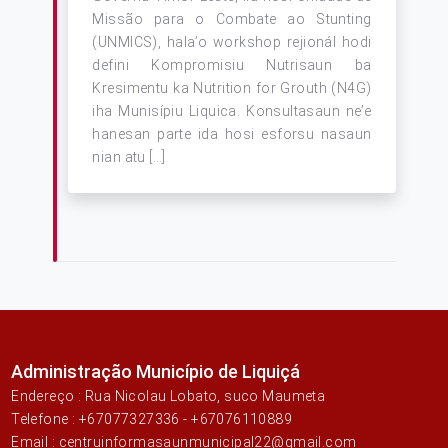
Missão para o Combate ao Stunting
(UNMICS), hala’o workshop rejionál hodi
defini Kompromisiu Nutrisaun ba
Kresimentu ka Nutrition for Grouth (N4G)
iha Munisípiu Liquica. Konsultasaun ne’e
hanesan parte ida hosi esforsu nasaun
nian atu […]
Administração Município de Liquiçá
Endereço : Rua Nicolau Lobato, suco Maumeta
Telefone : +67077327336 - +67076110889
Email : centruinformasaunmunicipal22@gmail.com