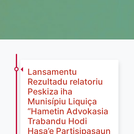
Lansamentu
Rezultadu relatoriu
Peskiza iha
Munisípiu Liquiça
“Hametin Advokasia
Trabandu Hodi
Hasa’e Partisipasaun