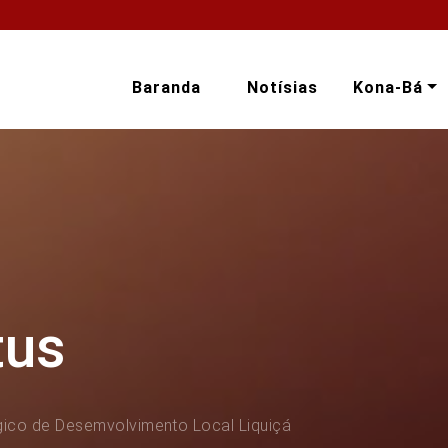
Baranda
Notísias
Kona-Bá
tus
gico de Desemvolvimento Local Liquiçá