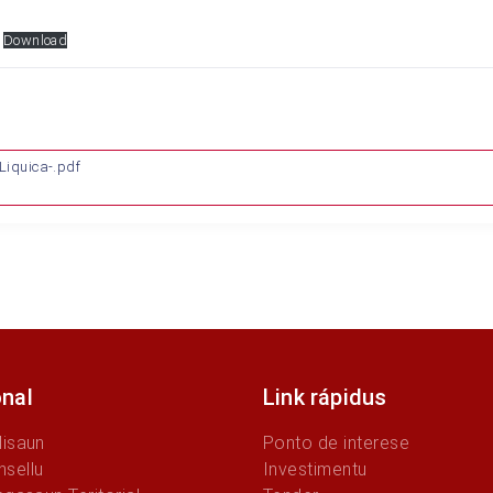
Download
Liquica-.pdf
onal
Link rápidus
Misaun
Ponto de interese
sellu
Investimentu