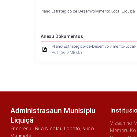
Plano Estrategico de Desemvolvimento Local Liquiçá
Anexu Dokumentus
Plano-Estrategico-de-Desemvolvimento-Local-
Pdf
(56.9 MBkb)
Administrasaun Munisípiu
Institusi
Liquiçá
Vizaun no 
Enderesu : Rua Nicolau Lobato, suco
Membru Kon
Maumeta