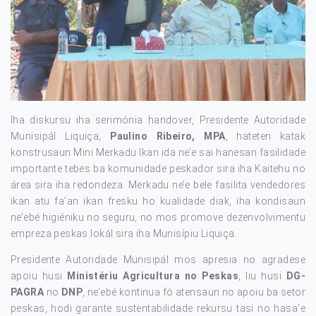
Iha diskursu iha serimónia handover, Presidente Autoridade
Munisipál Liquiça,
Paulino Ribeiro, MPA
, hateten katak
konstrusaun Mini Merkadu Ikan ida ne’e sai hanesan fasilidade
importante tebes ba komunidade peskador sira iha Kaitehu no
área sira iha redondeza. Merkadu ne’e bele fasilita vendedores
ikan atu fa’an ikan fresku ho kualidade diak, iha kondisaun
ne’ebé higiéniku no seguru, no mos promove dezenvolvimentu
empreza peskas lokál sira iha Munisípiu Liquiça.
Presidente Autoridade Munisipál mos apresia no agradese
apoiu husi
Ministériu Agricultura no Peskas
, liu husi
DG-
PAGRA
no
DNP
, ne’ebé kontinua fó atensaun no apoiu ba setor
peskas, hodi garante sustentabilidade rekursu tasi no hasa’e