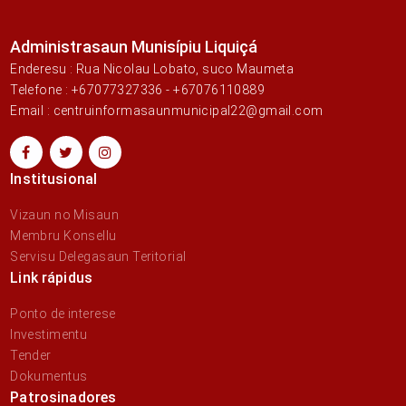
Administrasaun Munisípiu Liquiçá
Enderesu : Rua Nicolau Lobato, suco Maumeta
Telefone : +67077327336 - +67076110889
Email : centruinformasaunmunicipal22@gmail.com
Institusional
Vizaun no Misaun
Membru Konsellu
Servisu Delegasaun Teritorial
Link rápidus
Ponto de interese
Investimentu
Tender
Dokumentus
Patrosinadores