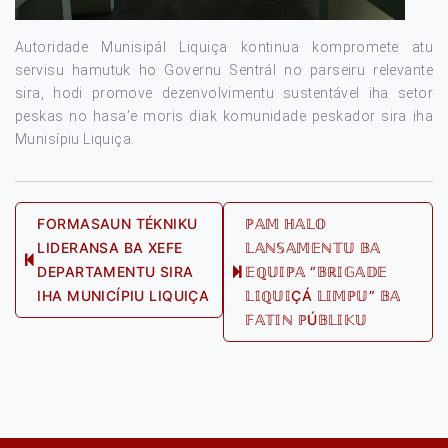
Autoridade Munisipál Liquiça kontinua kompromete atu
servisu hamutuk ho Governu Sentrál no parseiru relevante
sira, hodi promove dezenvolvimentu sustentável iha setor
peskas no hasa’e moris diak komunidade peskador sira iha
Munisípiu Liquiça.
Post
FORMASAUN TÉKNIKU
ℙ𝔸𝕄 ℍ𝔸𝕃𝕆
LIDERANSA BA XEFE
𝕃𝔸ℕ𝕊𝔸𝕄𝔼ℕ𝕋𝕌 𝔹𝔸
navigation
Previous
DEPARTAMENTU SIRA
𝔼ℚ𝕌𝕀ℙ𝔸 “𝔹ℝ𝕀𝔾𝔸𝔻𝔼
Next
post:
IHA MUNICÍPIU LIQUIÇA
𝕃𝕀ℚ𝕌𝕀ÇÁ 𝕃𝕀𝕄ℙ𝕌” 𝔹𝔸
post:
𝔽𝔸𝕋𝕀ℕ ℙÚ𝔹𝕃𝕀𝕂𝕌