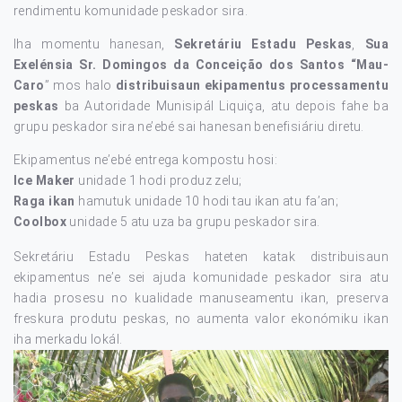
rendimentu komunidade peskador sira.
Iha momentu hanesan,
Sekretáriu Estadu Peskas
,
Sua
Exelénsia Sr. Domingos da Conceição dos Santos “Mau-
Caro
” mos halo
distribuisaun ekipamentus processamentu
peskas
ba Autoridade Munisipál Liquiça, atu depois fahe ba
grupu peskador sira ne’ebé sai hanesan benefisiáriu diretu.
Ekipamentus ne’ebé entrega kompostu hosi:
Ice Maker
unidade 1 hodi produz zelu;
Raga ikan
hamutuk unidade 10 hodi tau ikan atu fa’an;
Coolbox
unidade 5 atu uza ba grupu peskador sira.
Sekretáriu Estadu Peskas hateten katak distribuisaun
ekipamentus ne’e sei ajuda komunidade peskador sira atu
hadia prosesu no kualidade manuseamentu ikan, preserva
freskura produtu peskas, no aumenta valor ekonómiku ikan
iha merkadu lokál.