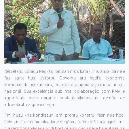
Sekretáriu Estadu Peskas hatutan mós katak, inisiativa ida ne’e
faz parte husi esforsu Governu atu hadi’a ekonómia
komunidade peskas sira, no mós atu apoia seguransa ai-han
nasionál. Sua excelência sublinha: colaboração com PAM é
importante para garantir sustentabilidade na gestão de
infraestrutura que entrega.
“Imi husu kria kondisaun, ami prontu konstrui fatin ne’e hodi
bele fasilita imi-nia atividade negósiu, tanba ne’e ha’u ejize imi-
nia responsabilidade hodi kontinua kuidadu para bele utiliza ba