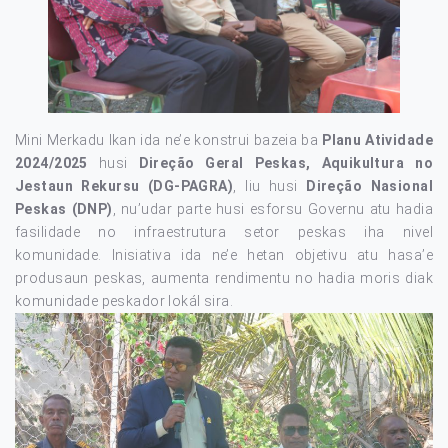
Mini Merkadu Ikan ida ne’e konstrui bazeia ba
Planu Atividade
2024/2025
husi
Direção Geral Peskas, Aquikultura no
Jestaun Rekursu (DG-PAGRA)
, liu husi
Direção Nasional
Peskas (DNP)
, nu’udar parte husi esforsu Governu atu hadia
fasilidade no infraestrutura setor peskas iha nivel
komunidade. Inisiativa ida ne’e hetan objetivu atu hasa’e
produsaun peskas, aumenta rendimentu no hadia moris diak
komunidade peskador lokál sira.