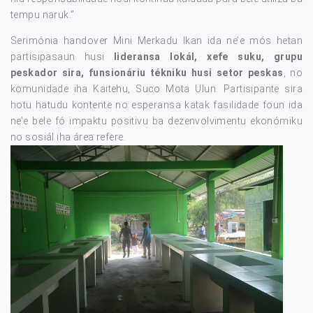
tempu naruk.”
Serimónia handover Mini Merkadu Ikan ida ne’e mós hetan
partisipasaun husi
lideransa lokál, xefe suku, grupu
peskador sira, funsionáriu tékniku husi setor peskas
, no
komunidade iha Kaitehu, Suco Mota Ulun. Partisipante sira
hotu hatudu kontente no esperansa katak fasilidade foun ida
ne’e bele fó impaktu positivu ba dezenvolvimentu ekonómiku
no sosiál iha área refere.