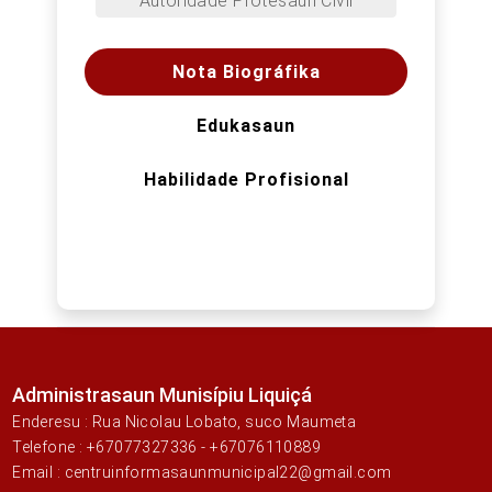
Autoridade Protesaun Civil
Nota Biográfika
Edukasaun
Habilidade Profisional
Administrasaun Munisípiu Liquiçá
Enderesu : Rua Nicolau Lobato, suco Maumeta
Telefone : +67077327336 - +67076110889
Email : centruinformasaunmunicipal22@gmail.com