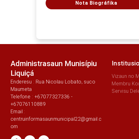
Nota Biográfika
Administrasaun Munisípiu
Institusi
Liquiçá
Vizaun no 
Enderesu : Rua Nicolau Lobato, suco
Membru Kon
Maumeta
Servisu Del
Telefone : +67077327336 -
+67076110889
Email :
centruinformasaunmunicipal22@gmail.c
om