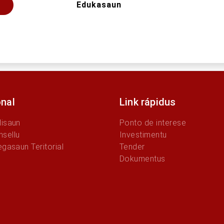
Edukasaun
onal
Link rápidus
Misaun
Ponto de interese
sellu
Investimentu
egasaun Teritorial
Tender
Dokumentus