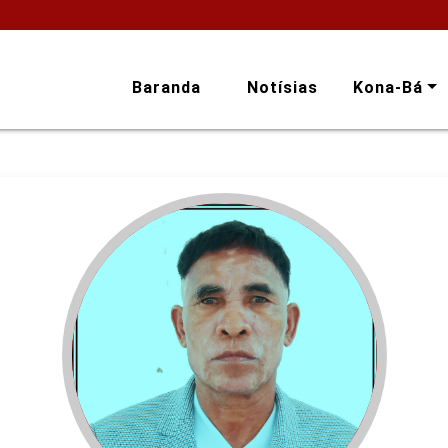
Baranda
Notísias
Kona-Bá