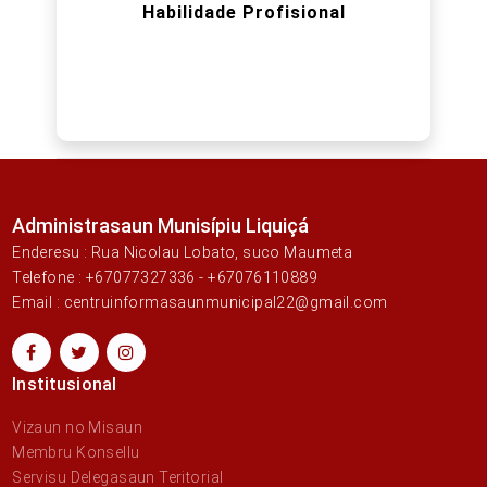
Habilidade Profisional
Administrasaun Munisípiu Liquiçá
Enderesu : Rua Nicolau Lobato, suco Maumeta
Telefone : +67077327336 - +67076110889
Email : centruinformasaunmunicipal22@gmail.com
Institusional
Vizaun no Misaun
Membru Konsellu
Servisu Delegasaun Teritorial