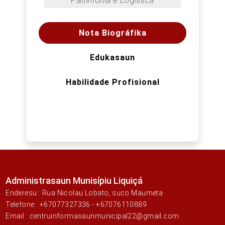
Patrimonia e Logistica
Nota Biográfika
Edukasaun
Habilidade Profisional
Administrasaun Munisípiu Liquiçá
Enderesu : Rua Nicolau Lobato, suco Maumeta
Telefone : +67077327336 - +67076110889
Email : centruinformasaunmunicipal22@gmail.com