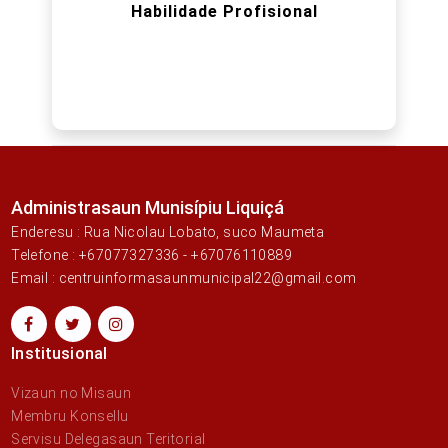
Habilidade Profisional
Administrasaun Munisípiu Liquiçá
Enderesu : Rua Nicolau Lobato, suco Maumeta
Telefone : +67077327336 - +67076110889
Email : centruinformasaunmunicipal22@gmail.com
Institusional
Vizaun no Misaun
Membru Konsellu
Servisu Delegasaun Teritorial