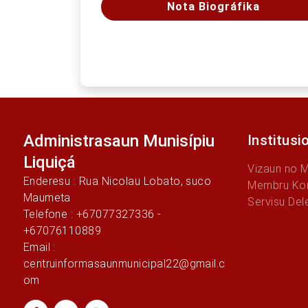
Nota Biográfika
Administrasaun Munisípiu
Institusi
Liquiçá
Vizaun no 
Enderesu : Rua Nicolau Lobato, suco
Membru Kon
Maumeta
Servisu Del
Telefone : +67077327336 -
+67076110889
Email :
centruinformasaunmunicipal22@gmail.c
om