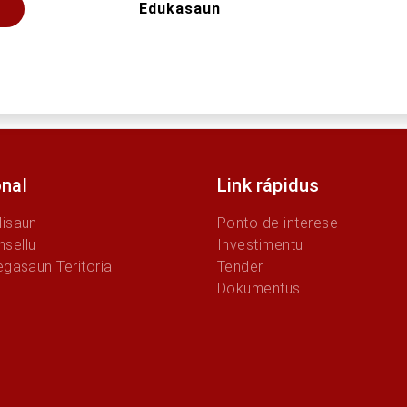
Edukasaun
onal
Link rápidus
Misaun
Ponto de interese
sellu
Investimentu
egasaun Teritorial
Tender
Dokumentus