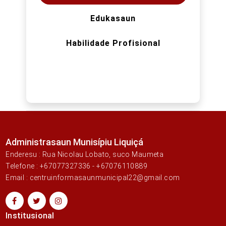
Edukasaun
Habilidade Profisional
Administrasaun Munisípiu Liquiçá
Enderesu : Rua Nicolau Lobato, suco Maumeta
Telefone : +67077327336 - +67076110889
Email : centruinformasaunmunicipal22@gmail.com
Institusional