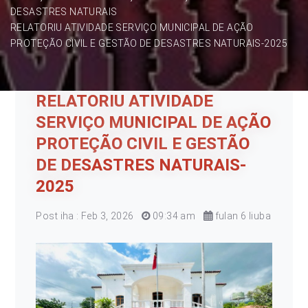
DESASTRES NATURAIS
RELATORIU ATIVIDADE SERVIÇO MUNICIPAL DE AÇÃO
PROTEÇÃO CIVIL E GESTÃO DE DESASTRES NATURAIS-2025
RELATORIU ATIVIDADE
SERVIÇO MUNICIPAL DE AÇÃO
PROTEÇÃO CIVIL E GESTÃO
DE DESASTRES NATURAIS-
2025
Post iha : Feb 3, 2026
09:34 am
fulan 6 liuba