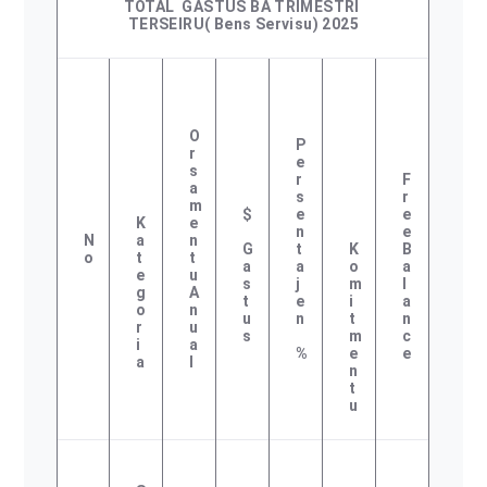
TOTAL GASTUS BA TRIMESTRI
TERSEIRU
( Bens Servisu) 2025
O
P
R
E
S
R
F
A
S
R
M
$
E
E
K
E
N
E
N
A
N
G
T
K
B
O
T
T
A
A
O
A
E
U
S
J
M
L
G
A
T
E
I
A
O
N
U
N
T
N
R
U
S
M
C
I
A
%
E
E
A
L
N
T
U