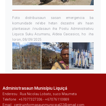
Foto distribuisaun sasan emergencia ba
komunidade ne’ebe hetan dezastre ahi haan
plantasaun /inudasaun iha Postu Administrativu
Liquica Suku Acumanu, Aldeia Caicasico, ho iha
loron; 08/09/2025
Administrasaun Munisípiu Liquiçá
Enderesu : Rua Nicolau Lobato, suco Maumeta
Telefone : +67077327336 - +67076110889
Email : centruinformasaunmunicipal22@gmail.com