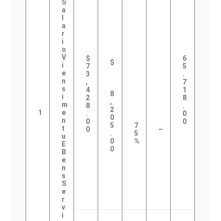
S
A
L
A
R
I
O
V
$
6
$
I
7
5
E
3
.
N
,
7
S
4
1
8
I
2
8
,
M
8
.
2
1
E
.
0
0
N
0
0
5
7
T
0
–
.
5
U
0
%
E
0
B
E
N
S
S
E
R
V
I