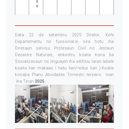
S
U
Data 22 de setembru 2025 Diretor, Xefe
Departementu no funsionario sira hotu iha
Diresaun servisu Protesaun Civil no Jestaun
Dezastre Naturais, enkontru koalia kona ba
Sosializasaun no linguajen iha edifisiu laran labele
koalia lian makaas I hatu lian/redus lian ).Koalia
konaba Planu Atividades Trimestri terseiru nian
iha Tinan
2025.