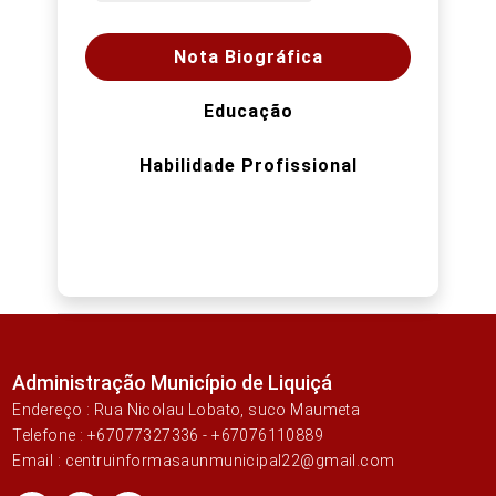
Nota Biográfica
Educação
Habilidade Profissional
Administração Município de Liquiçá
Endereço : Rua Nicolau Lobato, suco Maumeta
Telefone : +67077327336 - +67076110889
Email : centruinformasaunmunicipal22@gmail.com