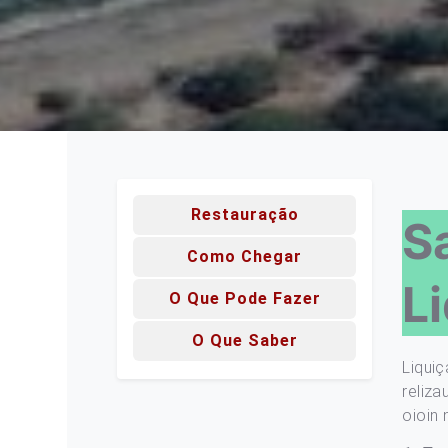
Restauração
S
Como Chegar
L
O Que Pode Fazer
O Que Saber
Liqui
reliza
oioin 