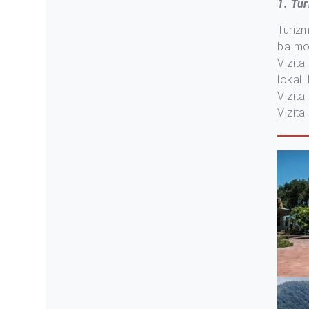
1. Tu
Turizm
ba mor
Vizita
lokal.
Vizita
Vizit