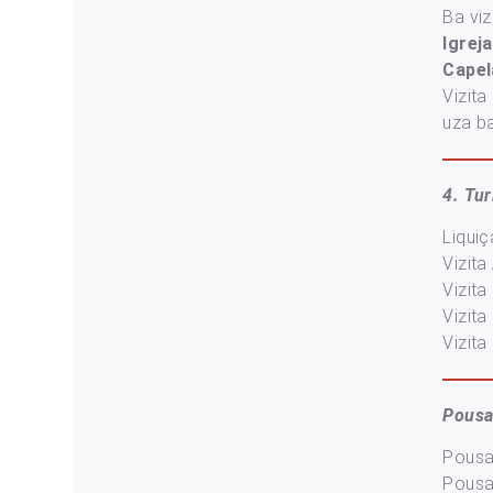
Ba viz
Igrej
Cape
Vizita
uza b
4. Tu
Liquiç
Vizita
Vizita
Vizita
Vizita
Pousa
Pousad
Pousa