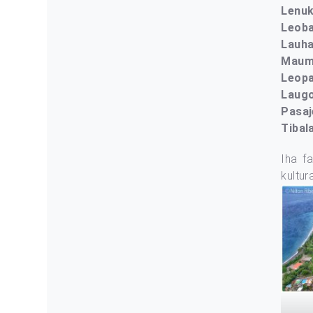
Lenu
Leoba
Lauh
Maum
Leop
Laugo
Pasaj
Tibal
Iha fa
kultur