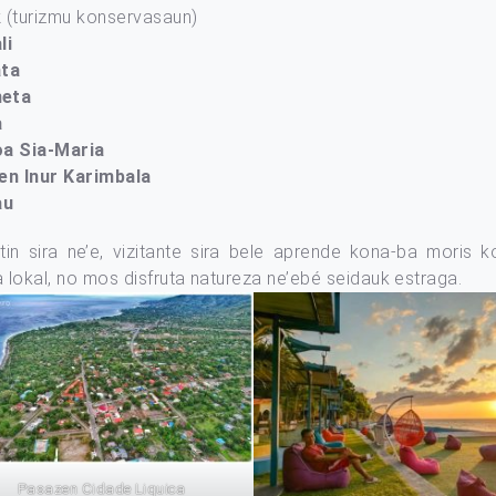
k
(turizmu konservasaun)
li
ata
eta
a
a Sia-Maria
en Inur Karimbala
au
tin sira ne’e, vizitante sira bele aprende kona-ba moris ko
a lokal, no mos disfruta natureza ne’ebé seidauk estraga.
Pasazen Cidade Liquica