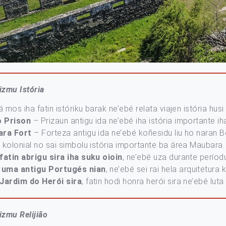
izmu Istória
á mos iha fatin istóriku barak ne’ebé relata viajen istória hus
o Prison
– Prizaun antigu ida ne’ebé iha istória importante 
ra Fort
– Forteza antigu ida ne’ebé koñesidu liu ho naran B
kolonial no sai simbolu istória importante ba área Maubara.
fatin abrigu sira iha suku oioin
, ne’ebé uza durante períodu
e
uma antigu Portugés nian
, ne’ebé sei rai hela arquitetura 
Jardim do Herói sira
, fatin hodi honra herói sira ne’ebé lu
izmu Relijião