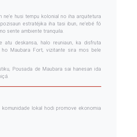
 ne’e husi tempu kolonial no iha arquitetura
pozisaun estratéjika iha tasi ibun, ne’ebé fó
 no sente ambiente tranquila.
e atu deskansa, halo reuniaun, ka disfruta
k ho Maubara Fort, vizitante sira mos bele
rístiku, Pousada de Maubara sai hanesan ida
içá.
ta komunidade lokal hodi promove ekonomia