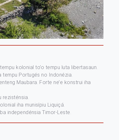
i tempu kolonial to’o tempu luta libertasaun.
iha tempu Portugés no Indonézia.
enteng Maubara. Forte ne’e konstrui iha
 rezisténsia.
kolonial iha munisípiu Liquiçá.
ta ba independénsia Timor-Leste.