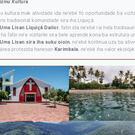
rizmu Kultura
u kultura mak atividade ida ne’ebé fó oportunidade ba vizit
is tradisionál komunidade sira iha Liquiçá.
Uma Lisan Liquiçá Dailor
, fatin ida ne’ebé rai hela tradis
 Iha fatin ne’e vizitante sira bele aprende kona-ba estrutura um
Uma Lisan sira iha suku oioin
, ne’ebé kontinua uza ba ativi
a área protezida hanesan
Karimbala
, ne’ebé iha valor ekolój