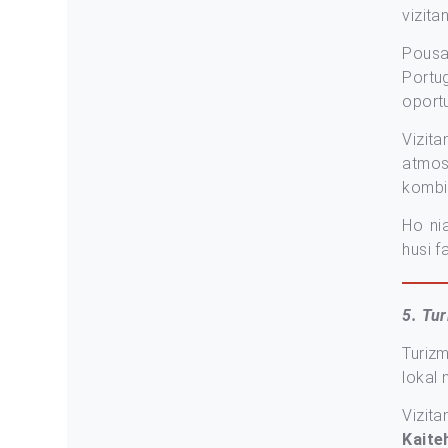
vizita
Pousad
Portug
oportu
Vizit
atmos
kombin
Ho ni
husi f
5. Tu
Turiz
lokal 
Vizita
Kaite