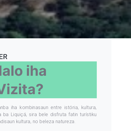
ER
alo iha
Vizita?
nba iha kombinasaun entre istória, kultura,
ba Liquiçá, sira bele disfruta fatin turístiku
adisaun kultura, no beleza natureza.