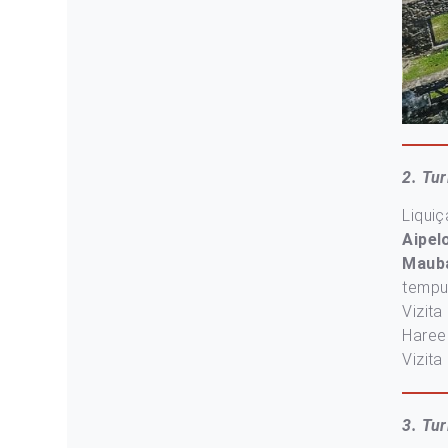
2. Tur
Liquiç
Aipel
Mauba
tempu 
Vizita
Hare
Vizita
3. Tur