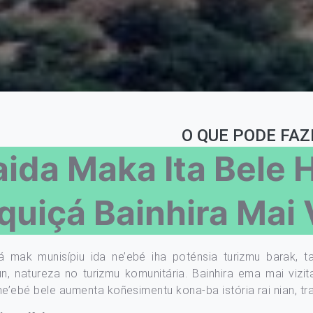
O QUE PODE FAZ
aida Maka Ita Bele H
iquiçá Bainhira Mai 
çá mak munisípiu ida ne’ebé iha poténsia turizmu barak, ta
un, natureza no turizmu komunitária. Bainhira ema mai vizita 
ne’ebé bele aumenta koñesimentu kona-ba istória rai nian, tr