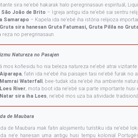
itante sira ne’ebé hakarak halo peregrinasaun espirituál, Liqui
a São João de Brito
– Igreja antigu ida ne’ebé sai sentru relij
la Samarapo
– Kapela ida ne’ebé iha istória relijioza import
Gruta sira hanesan Gruta Fatumasi, Gruta Pilila no Grut
a reza no peregrinasaun.
rizmu Natureza no Pasajen
á mos koñesidu ho nia beleza natureza ne’ebé atrai vizitante
Aiparapa
, fatin ida ne’ebé iha paisajen tasi ne’ebé furak no 
Mamrai Waterfall
, bee-tudak ida ne’ebé iha ambiente natur
Loes River
, mota boot ida ne’ebé sai parte importante husi
Natar sira iha Loes
, ne’ebé mos uza ba atividade tradision
da de Maubara
a de Maubara mak fatin alojamentu turístiku ida ne’ebé loka
da ne’e hanesan uma antigu husi tempu kolonial Portugés 