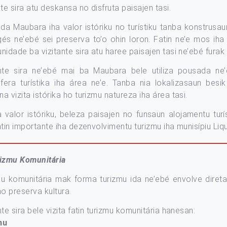
nte sira atu deskansa no disfruta paisajen tasi.
a Maubara iha valor istóriku no turístiku tanba konstrusaun
és ne’ebé sei preserva to’o ohin loron. Fatin ne’e mos iha 
nidade ba vizitante sira atu haree paisajen tasi ne’ebé furak
ante sira ne’ebé mai ba Maubara bele utiliza pousada ne’
fera turístika iha área ne’e. Tanba nia lokalizasaun besi
a vizita istórika ho turizmu natureza iha área tasi.
a valor istóriku, beleza paisajen no funsaun alojamentu tu
atin importante iha dezenvolvimentu turizmu iha munisípiu Liqu
rizmu Komunitária
mu komunitária mak forma turizmu ida ne’ebé envolve dire
no preserva kultura.
nte sira bele vizita fatin turizmu komunitária hanesan:
hu