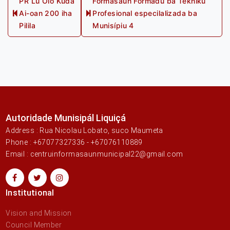
PR Lú Olo Kuda
Formasaun Formadu ba Tekniku
Ai-oan 200 iha
Profesional especilalizada ba
navigation
Previous
Next
Pilila
Munisípiu 4
post:
post:
Autoridade Munisipál Liquiçá
Address : Rua Nicolau Lobato, suco Maumeta
Phone : +67077327336 - +67076110889
Email : centruinformasaunmunicipal22@gmail.com
Institutional
Vision and Mission
Council Member