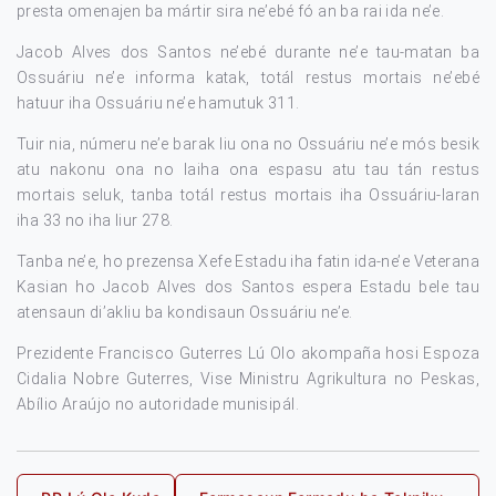
presta omenajen ba mártir sira ne’ebé fó an ba rai ida ne’e.
Jacob Alves dos Santos ne’ebé durante ne’e tau-matan ba
Ossuáriu ne’e informa katak, totál restus mortais ne’ebé
hatuur iha Ossuáriu ne’e hamutuk 311.
Tuir nia, númeru ne’e barak liu ona no Ossuáriu ne’e mós besik
atu nakonu ona no laiha ona espasu atu tau tán restus
mortais seluk, tanba totál restus mortais iha Ossuáriu-laran
iha 33 no iha liur 278.
Tanba ne’e, ho prezensa Xefe Estadu iha fatin ida-ne’e Veterana
Kasian ho Jacob Alves dos Santos espera Estadu bele tau
atensaun di’akliu ba kondisaun Ossuáriu ne’e.
Prezidente Francisco Guterres Lú Olo akompaña hosi Espoza
Cidalia Nobre Guterres, Vise Ministru Agrikultura no Peskas,
Abílio Araújo no autoridade munisipál.
Post