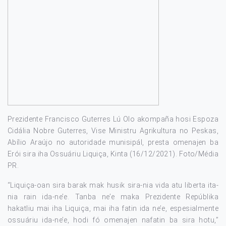
Prezidente Francisco Guterres Lú Olo akompaña hosi Espoza
Cidália Nobre Guterres, Vise Ministru Agrikultura no Peskas,
Abílio Araújo no autoridade munisipál, presta omenajen ba
Erói sira iha Ossuáriu Liquiça, Kinta (16/12/2021). Foto/Média
PR.
“Liquiça-oan sira barak mak husik sira-nia vida atu liberta ita-
nia rain ida-ne’e. Tanba ne’e maka Prezidente Repúblika
hakatliu mai iha Liquiça, mai iha fatin ida ne’e, espesialmente
ossuáriu ida-ne’e, hodi fó omenajen nafatin ba sira hotu,”