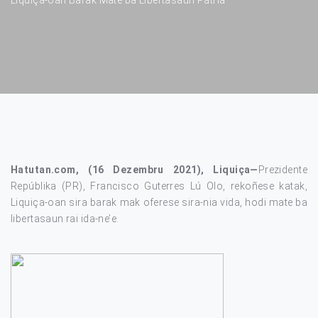
Hatutan.com, (16 Dezembru 2021), Liquiça—
Prezidente
Repúblika (PR), Francisco Guterres Lú Olo, rekoñese katak,
Liquiça-oan sira barak mak oferese sira-nia vida, hodi mate ba
libertasaun rai ida-ne’e.