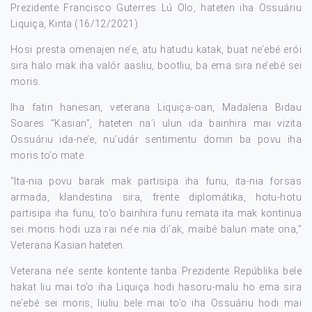
Prezidente Francisco Guterres Lú Olo, hateten iha Ossuáriu
Liquiça, Kinta (16/12/2021).
Hosi presta omenajen ne’e, atu hatudu katak, buat ne’ebé erói
sira halo mak iha valór aasliu, bootliu, ba ema sira ne’ebé sei
moris.
Iha fatin hanesan, veterana Liquiça-oan, Madalena Bidau
Soares “Kasian”, hateten na’i ulun ida bainhira mai vizita
Ossuáriu ida-ne’e, nu’udár sentimentu domin ba povu iha
moris to’o mate.
“Ita-nia povu barak mak partisipa iha funu, ita-nia forsas
armada, klandestina sira, frente diplomátika, hotu-hotu
partisipa iha funu, to’o bainhira funu remata ita mak kontinua
sei moris hodi uza rai ne’e nia di’ak, maibé balun mate ona,”
Veterana Kasian hateten.
Veterana ne’e sente kontente tanba Prezidente Repúblika bele
hakat liu mai to’o iha Liquiça hodi hasoru-malu ho ema sira
ne’ebé sei moris, liuliu bele mai to’o iha Ossuáriu hodi mai