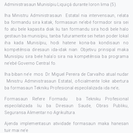
Administrasaun Munisípiu Liquiçá durante loron lima (5).
Iha Ministru Administrasaun Estatal nia intervensaun, relata
ba formandu sira katak, formasaun ne’ebé formador sira sei
fo atu bele kapasita diak liu tan formandu sira hodi bele halo
gestaun ba munisípiu, tanba futuramente sei hetan poder lokal
iha kada Munisípiu, hodi hatene kona-ba kondisaun no
kompetênsia diresaun ida-idak nian. Objetivu prinsipal maka
Munisípiu sira bele hala’o sira nia kompetênsia ba programa
ne’ebé Governo Central fo.
Iha biban ne’e mos Dr. Miguel Pereira de Carvalho atual nudar
Ministru Administrasaun Estatal, oficialmente loke abertura
ba formasaun Tekniku Profesional especilalizada ida ne’e;
Formasaun Refere Formadu ba Tekniku Profesional
especilalizada liu ba Diresaun Saude, Obras Publiku,
Seguransa Alimentar no Agrikultura.
Ajenda implementasun atividade formasaun maka hanesan
tuir mai ne’e