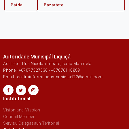
post:
post:
Pátria
Bazartete
Autoridade Munisipál Liquiçá
Address : Rua Nicolau Lobato, suco Maumeta
Phone : +67077327336 - +67076110889
Email : centruinformasaunmunicipal22@gmail.com
Institutional
Vision and Mission
Council Member
Servisu Delegasaun Teritorial