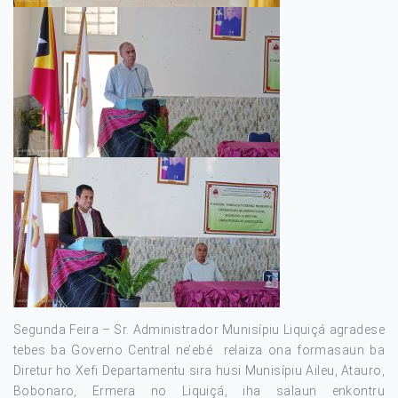
Segunda Feira – Sr. Administrador Munisípiu Liquiçá agradese
tebes ba Governo Central ne’ebé relaiza ona formasaun ba
Diretur ho Xefi Departamentu sira husi Munisípiu Aileu, Atauro,
Bobonaro, Ermera no Liquiçá, iha salaun enkontru