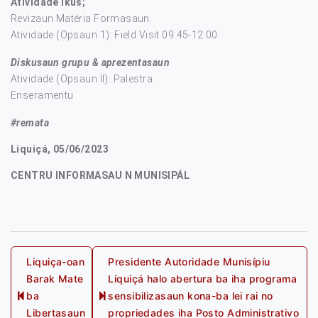
Atividade ikus;
Revizaun Matéria Formasaun.
Atividade (Opsaun 1): Field Visit 09:45-12:00
Diskusaun grupu & aprezentasaun
Atividade (Opsaun II): Palestra
Enseramentu
#remata
Liquiçá, 05/06/2023
CENTRU INFORMASAU N MUNISIPÁL
Post
Liquiça-oan
Presidente Autoridade Munisípiu
Barak Mate
Líquiçá halo abertura ba iha programa
navigation
ba
sensibilizasaun kona-ba lei rai no
Previous
Next
Libertasaun
propriedades iha Posto Administrativo