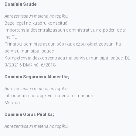
Domíniu Saúde:
Aprezentasaun matéria ho topiku:
Baze legal no kuadru konseituál
Importansia desentralizasaun administrativu no póder local
iha TL
Prinsipiu administrasaun públika: dezburokratizasaun iha
servisu munisipal saúde
Kompetensia dezkonsentrada iha servisu munisipál saúde: DL
3/20216-DMK nú. 6/2018.
Dominiu Seguransa Alimentár;
Aprezentasaun matéria ho topiku:
Introdusaun no objetivu matéria formasaun
Métodu
Domíniu Obras Públika;
Aprezentasaun matéria ho topiku: