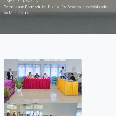
Home
News
Formasaun Formadu ba Tekniku Profesional especilalizada
ba Munisípiu 4