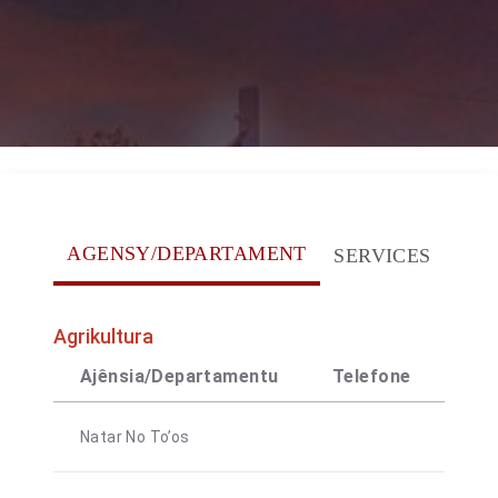
AGENSY/DEPARTAMENT
SERVICES
Agrikultura
Ajênsia/Departamentu
Telefone
Con
Natar No To’os