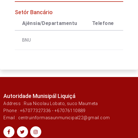
Setór Bancário
Ajênsia/Departamentu
Telefone
Con
BNU
Autoridade Munisipál Liquiçá
Address : Rua Nicolau Lobato, suco Maumeta
Phone : +67077327336 - +67076110889
Email : centruinformasaunmunicipal22@gmail.com