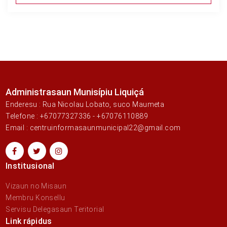
Administrasaun Munisípiu Liquiçá
Enderesu : Rua Nicolau Lobato, suco Maumeta
Telefone : +67077327336 - +67076110889
Email : centruinformasaunmunicipal22@gmail.com
Institusional
Vizaun no Misaun
Membru Konsellu
Servisu Delegasaun Teritorial
Link rápidus