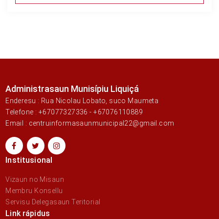
Administrasaun Munisípiu Liquiçá
Enderesu : Rua Nicolau Lobato, suco Maumeta
Telefone : +67077327336 - +67076110889
Email : centruinformasaunmunicipal22@gmail.com
Institusional
Vizaun no Misaun
Membru Konsellu
Servisu Delegasaun Teritorial
Link rápidus