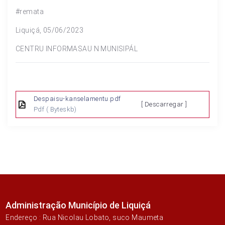
#remata
Liquiçá, 05/06/2023
CENTRU INFORMASAU N MUNISIPÁL
Despaisu-kanselamentu.pdf
[ Descarregar ]
Pdf
( Byteskb)
Administração Município de Liquiçá
Endereço : Rua Nicolau Lobato, suco Maumeta