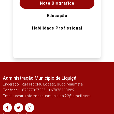
Nota Biográfica
Educação
Habilidade Profissional
Administração Município de Liquiçá
Endereço : Rua Nicolau Lobato, suco Maumeta
Telefone : +67077327336 - +67076110889
Email : centruinformasaunmunicipal22@gmail.com