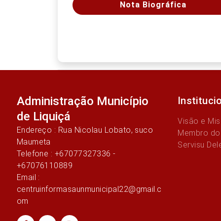
Nota Biográfica
Administração Município
Instituci
de Liquiçá
Visão e Mi
Endereço : Rua Nicolau Lobato, suco
Membro do
Maumeta
Servisu Del
Telefone : +67077327336 -
+67076110889
Email :
centruinformasaunmunicipal22@gmail.c
om