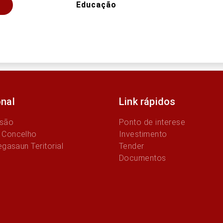
Educação
onal
Link rápidos
ssão
Ponto de interese
 Concelho
Investimento
egasaun Teritorial
Tender
Documentos