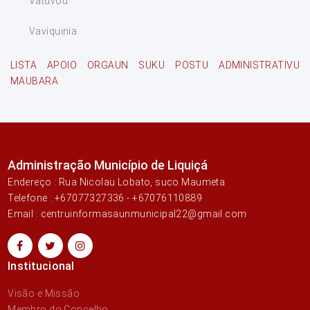
Vatuvou
Vaviquinia
LISTA APOIO ORGAUN SUKU POSTU ADMINISTRATIVU
MAUBARA
Administração Município de Liquiçá
Endereço : Rua Nicolau Lobato, suco Maumeta
Telefone : +67077327336 - +67076110889
Email : centruinformasaunmunicipal22@gmail.com
Institucional
Visão e Missão
Membro do Concelho