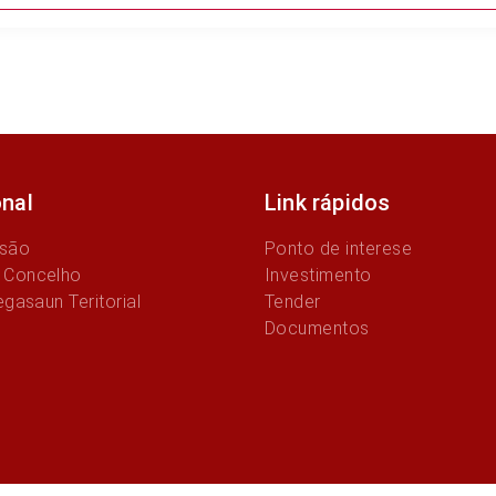
onal
Link rápidos
ssão
Ponto de interese
 Concelho
Investimento
egasaun Teritorial
Tender
Documentos