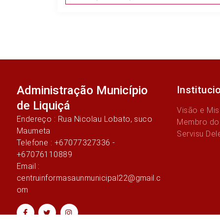
Administração Município
Instituci
de Liquiçá
Visão e Mi
Endereço : Rua Nicolau Lobato, suco
Membro do
Maumeta
Servisu Del
Telefone : +67077327336 -
+67076110889
Email :
centruinformasaunmunicipal22@gmail.c
om