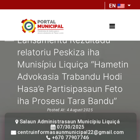
EN
Lansamentu Rezultadu
relatoriu Peskiza iha
Munisípiu Liquiça “Hametin
Advokasia Trabandu Hodi
Hasa’e Partisipasaun Feto
iha Prosesu Tara Bandu”
Posted At: 4 August 2025
Salaun Administrasaun Municípiu Liquiçá
07/30/2025
centruinformasaunmunicipal22@gmail.com
+670 77907746