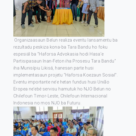
Organizaasaun Belun realiza eventu lansamentu ba
rezultadu peskiza kona-ba Tara Bandu ho foku
espesiál ba “Haforsa Advokasia hodi Hasa’e
Partisipasaun Inan-Feton iha Prosesu Tara Bandu”
iha Munisípiu Likisá, hanesan parte husi
implementasaun projetu “Haforsa Koezaun Sosial”.
Eventu importante ne’e hetan fundus husi União
Eropea ne’ebé servisu hamutuk ho NJO Belun no
Chilefoun Timor-Leste, Chilefoun Internacional
Indonesia no mos NJO ba Futuru.