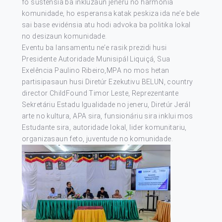
fó susténsia ba inkluzaun jeneru no harmonia
komunidade, ho esperansa katak peskiza ida ne’e bele
sai base evidénsia atu hodi advoka ba politika lokal
no desizaun komunidade.
Eventu ba lansamentu ne’e rasik prezidi husi
Presidente Autoridade Munisipál Liquiçá, Sua
Exelência Paulino Ribeiro,MPA no mos hetan
partisipasaun husi Diretúr Ezekutivu BELUN, country
director ChildFound Timor Leste, Reprezentante
Sekretáriu Estadu Igualidade no jeneru, Diretúr Jerál
arte no kultura, APA sira, funsionáriu sira inklui mos
Estudante sira, autoridade lokal, lider komunitariu,
organizasaun feto, juventude no komunidade.