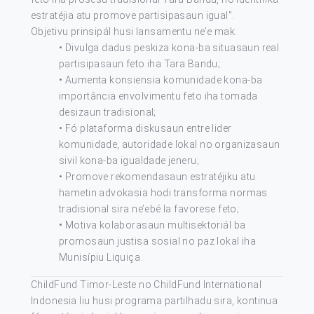
estratéjia atu promove partisipasaun igual”.
Objetivu prinsipál husi lansamentu ne’e mak:
• Divulga dadus peskiza kona-ba situasaun real
partisipasaun feto iha Tara Bandu;
• Aumenta konsiensia komunidade kona-ba
importância envolvimentu feto iha tomada
desizaun tradisional;
• Fó plataforma diskusaun entre lider
komunidade, autoridade lokal no organizasaun
sivil kona-ba igualdade jeneru;
• Promove rekomendasaun estratéjiku atu
hametin advokasia hodi transforma normas
tradisional sira ne’ebé la favorese feto;
• Motiva kolaborasaun multisektoriál ba
promosaun justisa sosial no paz lokal iha
Munisípiu Liquiça.
ChildFund Timor-Leste no ChildFund International
Indonesia liu husi programa partilhadu sira, kontinua