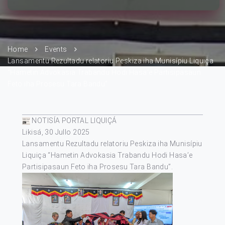
Home
Events
Lansamentu Rezultadu relatoriu Peskiza iha Munisípiu Liquiça
“Hametin Advokasia Trabandu Hodi Hasa’e Partisipasaun
Feto iha Prosesu Tara Bandu”
NOTISÍA PORTAL LIQUIÇÁ
Likisá, 30 Jullo 2025
Lansamentu Rezultadu relatoriu Peskiza iha Munisípiu
Liquiça “Hametin Advokasia Trabandu Hodi Hasa’e
Partisipasaun Feto iha Prosesu Tara Bandu”.