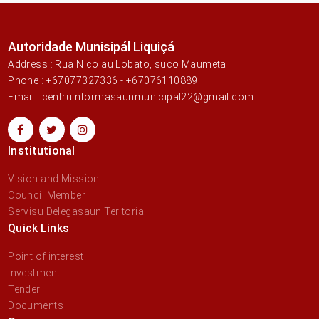
Autoridade Munisipál Liquiçá
Address : Rua Nicolau Lobato, suco Maumeta
Phone : +67077327336 - +67076110889
Email : centruinformasaunmunicipal22@gmail.com
Institutional
Vision and Mission
Council Member
Servisu Delegasaun Teritorial
Quick Links
Point of interest
Investment
Tender
Documents