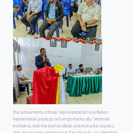
Iha lansamentu ofisiál, representante husi Belun
hatete katak peskiza ne’e importante atu “entende
konteksu real iha komunidade sira kona-ba espasu
feto iha prosesu tradisional Tara Bandu, no identifika