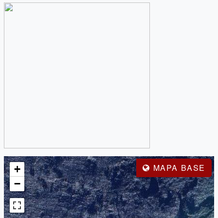
MAPA BASE
+
−